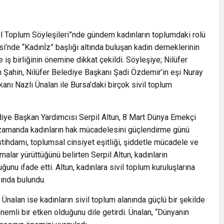
ivil Toplum Söyleşileri”nde gündem kadınların toplumdaki rolü
’nde “Kadınİz” başlığı altında buluşan kadın derneklerinin
ş birliğinin önemine dikkat çekildi. Söyleşiye; Nilüfer
n Şahin, Nilüfer Belediye Başkanı Şadi Özdemir’in eşi Nuray
nı Nazlı Ünalan ile Bursa’daki birçok sivil toplum
diye Başkan Yardımcısı Serpil Altun, 8 Mart Dünya Emekçi
ı zamanda kadınların hak mücadelesini güçlendirme günü
stihdamı, toplumsal cinsiyet eşitliği, şiddetle mücadele ve
malar yürüttüğünü belirten Serpil Altun, kadınların
unu ifade etti. Altun, kadınlara sivil toplum kuruluşlarına
sında bulundu.
Ünalan ise kadınların sivil toplum alanında güçlü bir şekilde
nemli bir etken olduğunu dile getirdi. Ünalan, “Dünyanın