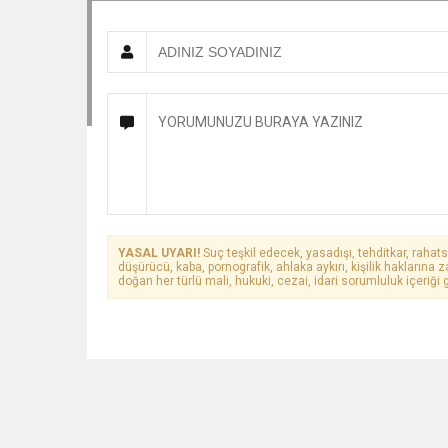
YASAL UYARI!
Suç teşkil edecek, yasadışı, tehditkar, rahats
düşürücü, kaba, pornografik, ahlaka aykırı, kişilik haklarına z
doğan her türlü mali, hukuki, cezai, idari sorumluluk içeriği g