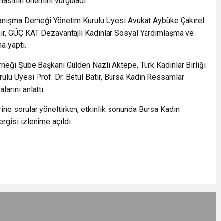
masının önemini vurguladı.
yanışma Derneği Yönetim Kurulu Üyesi Avukat Aybüke Çakırel
r, GÜÇ KAT Dezavantajlı Kadınlar Sosyal Yardımlaşma ve
a yaptı.
neği Şube Başkanı Gülden Nazlı Aktepe, Türk Kadınlar Birliği
ulu Üyesi Prof. Dr. Betül Batır, Bursa Kadın Ressamlar
arını anlattı.
rine sorular yöneltirken, etkinlik sonunda Bursa Kadın
gisi izlenime açıldı.