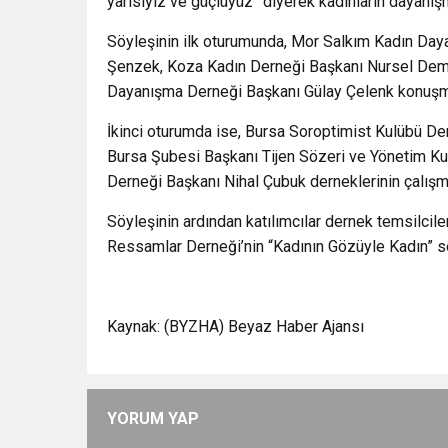
yarısıyız ve güçlüyüz” diyerek kadınların dayanış
Söyleşinin ilk oturumunda, Mor Salkım Kadın Da
Şenzek, Koza Kadın Derneği Başkanı Nursel Demi
Dayanışma Derneği Başkanı Gülay Çelenk konuşm
İkinci oturumda ise, Bursa Soroptimist Kulübü Der
Bursa Şubesi Başkanı Tijen Sözeri ve Yönetim Kur
Derneği Başkanı Nihal Çubuk derneklerinin çalışmal
Söyleşinin ardından katılımcılar dernek temsilcile
Ressamlar Derneği’nin “Kadının Gözüyle Kadın” ser
Kaynak: (BYZHA) Beyaz Haber Ajansı
YORUM YAP