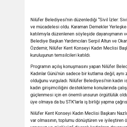
Nilüfer Belediyesi’nin düzenlediği “Sivil İzler: S
ve mücadelesi oldu. Karaman Dernekler Yerleşkesi
katılımıyla düzenlenen söyleşide dayanışmanın ve i
Belediye Başkan Yardımcıları Serpil Altun ve Oka
Özdemir, Nilüfer Kent Konseyi Kadın Meclisi Başka
kuruluşunun temsilcileri katıldı.
Programın açılış konuşmasını yapan Nilüfer Bele
Kadınlar Günü’nün sadece bir kutlama değil, ayn
olduğunu vurguladı. Nilüfer Belediyesi’nin kadın i
kadın girişimciliğini destekleme konularında çalış
güçlenmesi için en önemli unsurun örgütlülük olduğ
üye olmaya da bu STK’larla iş birliği yapma çağrı
Nilüfer Kent Konseyi Kadın Meclisi Başkanı Nazlı 
var olmasının, toplumu dönüştüren ve iyileştiren ö