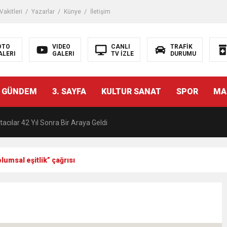
akitleri
Yazarlar
Künye
İletişim
OTO
VIDEO
CANLI
TRAFİK
ALERI
GALERI
TV İZLE
DURUMU
malı İnşaat Meclis Gündeminde: “Cumhurbaşkanı Kararnamesi Bile Çiğne
 GÜNDEM
3. SAYFA
KULTUR SANAT
SPOR
MA
ndan Tanıdığı İsim: Abdulrezak Kaldan Torbalı Yolunda
acılar 42 Yıl Sonra Bir Araya Geldi
Ç ZİHİNLER BİLİM, SANAT VE TEKNOLOJİYLE BULUŞTU
lumsal eşitlik” çağrısı
una, 29 ülkeden 2606 sporcu katılacak
akanı Dr. Mehmet Muharrem Kasapoğlu’ndan Çiğli Maltepespor Kulübü’n