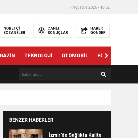
7 Ağustos 2026 - 18:52
NÖBETÇİ
CANLI
HABER
ECZANELER
SONUÇLAR
GÖNDER
ndi”
GAZİN
TEKNOLOJİ
OTOMOBİL
EĞİTİM
SAĞL
BENZER HABERLER
e
İzmir’de Sağlıkta Kalite