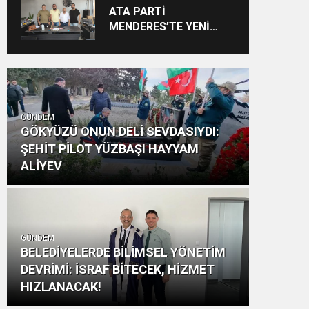
Vizyon: “Ayinesi İştir
ATA PARTİ
Kişinin Lafa Bakılmaz”
MENDERES’TE YENİ
YAPILANMA SÜRECİ
BAŞLADI
GÜNDEM
GÖKYÜZÜ ONUN DELİ SEVDASIYDI:
ŞEHİT PİLOT YÜZBAŞI HAYYAM
ALİYEV
GÜNDEM
BELEDİYELERDE BİLİMSEL YÖNETİM
DEVRİMİ: İSRAF BİTECEK, HİZMET
HIZLANACAK!