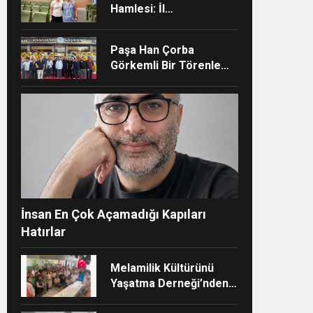
Hamlesi: İl
Müdürlüğünün Şehir
Hastanesi’nde TÜSKA
Paşa Han Çorba
adımı
Görkemli Bir Törenle
Hizmete Açıldı
ndi”
İnsan En Çok Açamadığı Kapıları
Hatırlar
Melamilik Kültürünü
Yaşatma Derneği’nden
Çağdaş ve Kurumsal