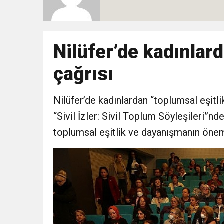
10:51
Yeni İl Başkanı “Çakır” 
Destek Ziyareti
10:02
Nilüfer’de kadınlard
Gelecek Partisi İzmir Te
çağrısı
9:33
CHP’li 3 Genç Tutuklandı
Nilüfer’de kadınlardan “toplumsal eşitli
8:35
Anneler Günü’nde TAMEV i
“Sivil İzler: Sivil Toplum Söyleşileri”nde
toplumsal eşitlik ve dayanışmanın önem
14:11
Buca’da Ruhsatı Tartış
18:28
Eğitim Camiasının Yakı