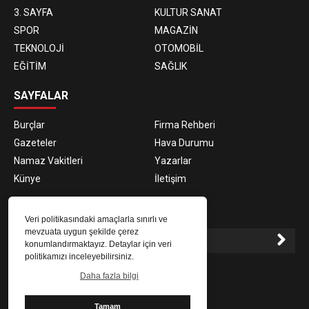
3. SAYFA
KULTUR SANAT
SPOR
MAGAZİN
TEKNOLOJİ
OTOMOBİL
EĞİTİM
SAĞLIK
SAYFALAR
Burçlar
Firma Rehberi
Gazeteler
Hava Durumu
Namaz Vakitleri
Yazarlar
Künye
İletişim
E-BÜLTEN ABONELİĞİ
Veri politikasındaki amaçlarla sınırlı ve
mevzuata uygun şekilde çerez
konumlandırmaktayız. Detaylar için veri
politikamızı inceleyebilirsiniz.
E-Bülten aboneliği ile haberlere daha hızlı erişin.
Daha fazla bilgi
Tamam