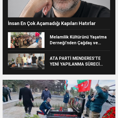
İnsan En Çok Açamadığı Kapıları Hatırlar
Melamilik Kültürünü Yaşatma
Derneği’nden Çağdaş ve
Kurumsal Vizyon: “Ayinesi İştir
Kişinin Lafa Bakılmaz”
ATA PARTİ MENDERES’TE
YENİ YAPILANMA SÜRECİ
BAŞLADI