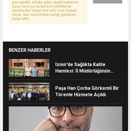
pornografik, ahlaka aykırı, kişilik haklarına
zarar verici ya da benzeri niteliklerde
içeriklerden doğan her türlü mali, hukuki,
cezai, idari sorumluluk içeriği gönderen
kişiye aittir.
BENZER HABERLER
İzmir’de Sağlıkta Kalite
Hamlesi: İl Müdürlüğünün
Şehir Hastanesi’nde TÜSKA
adımı
Paşa Han Çorba Görkemli Bir
Törenle Hizmete Açıldı