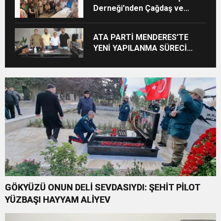
Derneği’nden Çağdaş ve
Kurumsal Vizyon: “Ayinesi İştir
Kişinin Lafa Bakılmaz”
ATA PARTİ MENDERES’TE
YENİ YAPILANMA SÜRECİ
BAŞLADI
GÖKYÜZÜ ONUN DELİ SEVDASIYDI: ŞEHİT PİLOT
YÜZBAŞI HAYYAM ALİYEV