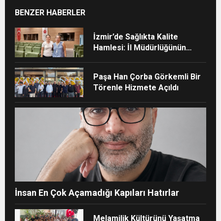
BENZER HABERLER
İzmir’de Sağlıkta Kalite
Hamlesi: İl Müdürlüğünün
Şehir Hastanesi’nde TÜSKA
adımı
Paşa Han Çorba Görkemli Bir
Törenle Hizmete Açıldı
İnsan En Çok Açamadığı Kapıları Hatırlar
Melamilik Kültürünü Yaşatma