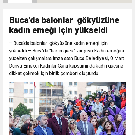
10:02
Gelecek Partisi İzmir Teşkilatı Ankara’da Güç
Halkla Kucaklaşmak”
Kulübü’ne Destek Ziyareti
Buca’da balonlar gökyüzüne
9:33
CHP’li 3 Genç Tutuklandı: Siyasi Saldırının
Gösterisi Yaptı
kadın emeği için yükseldi
8:35
– Buca’da balonlar gökyüzüne kadın emeği için
Anneler Günü’nde TAMEV ile İyilik ve Dayanışma
Hedefinde Mehmet Türkmen mi Var?
yükseldi – Buca’da “kadın gücü” vurgusu Kadın emeğini
yücelten çalışmalara imza atan Buca Belediyesi, 8 Mart
14:11
Buca’da Ruhsatı Tartışmalı İnşaat Meclis
Buluşması
Dünya Emekçi Kadınlar Günü kapsamında kadın gücüne
dikkat çekmek için birlik çemberi oluşturdu.
18:28
Eğitim Camiasının Yakından Tanıdığı İsim:
Gündeminde: “Cumhurbaşkanı Kararnamesi
Abdulrezak Kaldan Torbalı Yolunda
Bile Çiğnendi”