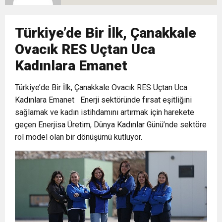
10:02
Gelecek Partisi İzmir Teşkilatı Ankara’da Güç
Halkla Kucaklaşmak”
Kulübü’ne Destek Ziyareti
Türkiye’de Bir İlk, Çanakkale
9:33
CHP’li 3 Genç Tutuklandı: Siyasi Saldırının
Gösterisi Yaptı
Ovacık RES Uçtan Uca
Kadınlara Emanet
8:35
Anneler Günü’nde TAMEV ile İyilik ve Dayanışma
Hedefinde Mehmet Türkmen mi Var?
Türkiye’de Bir İlk, Çanakkale Ovacık RES Uçtan Uca
14:11
Kadınlara Emanet Enerji sektöründe fırsat eşitliğini
Buca’da Ruhsatı Tartışmalı İnşaat Meclis
Buluşması
sağlamak ve kadın istihdamını artırmak için harekete
geçen Enerjisa Üretim, Dünya Kadınlar Günü’nde sektöre
18:28
Eğitim Camiasının Yakından Tanıdığı İsim:
Gündeminde: “Cumhurbaşkanı Kararnamesi
rol model olan bir dönüşümü kutluyor.
Abdulrezak Kaldan Torbalı Yolunda
Bile Çiğnendi”