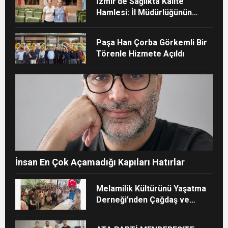
İzmir’de Sağlıkta Kalite
Hamlesi: İl Müdürlüğünün
Şehir Hastanesi’nde TÜSKA
adımı
Paşa Han Çorba Görkemli Bir
Törenle Hizmete Açıldı
İnsan En Çok Açamadığı Kapıları Hatırlar
Melamilik Kültürünü Yaşatma
Derneği’nden Çağdaş ve
Kurumsal Vizyon: “Ayinesi İştir
Kişinin Lafa Bakılmaz”