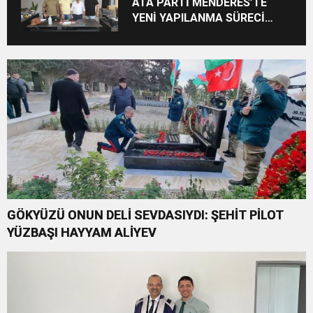
ATA PARTİ MENDERES’TE
YENİ YAPILANMA SÜRECİ
BAŞLADI
GÖKYÜZÜ ONUN DELİ SEVDASIYDI: ŞEHİT PİLOT
YÜZBAŞI HAYYAM ALİYEV