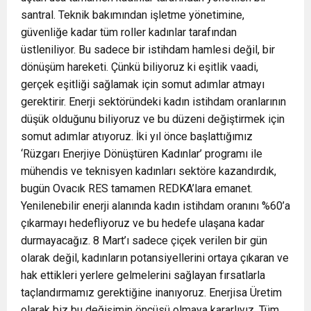
santral. Teknik bakımından işletme yönetimine,
güvenliğe kadar tüm roller kadınlar tarafından
üstleniliyor. Bu sadece bir istihdam hamlesi değil, bir
dönüşüm hareketi. Çünkü biliyoruz ki eşitlik vaadi,
gerçek eşitliği sağlamak için somut adımlar atmayı
gerektirir. Enerji sektöründeki kadın istihdam oranlarının
düşük olduğunu biliyoruz ve bu düzeni değiştirmek için
somut adımlar atıyoruz. İki yıl önce başlattığımız
‘Rüzgarı Enerjiye Dönüştüren Kadınlar’ programı ile
mühendis ve teknisyen kadınları sektöre kazandırdık,
bugün Ovacık RES tamamen REDKA’lara emanet.
Yenilenebilir enerji alanında kadın istihdam oranını %60’a
çıkarmayı hedefliyoruz ve bu hedefe ulaşana kadar
durmayacağız. 8 Mart’ı sadece çiçek verilen bir gün
olarak değil, kadınların potansiyellerini ortaya çıkaran ve
hak ettikleri yerlere gelmelerini sağlayan fırsatlarla
taçlandırmamız gerektiğine inanıyoruz. Enerjisa Üretim
olarak biz bu değişimin öncüsü olmaya kararlıyız. Tüm