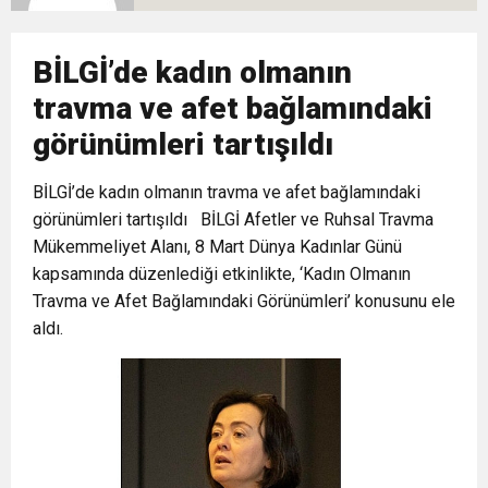
10:02
Gelecek Partisi İzmir Teşkilatı Ankara’da Güç
Halkla Kucaklaşmak”
Kulübü’ne Destek Ziyareti
BİLGİ’de kadın olmanın
9:33
CHP’li 3 Genç Tutuklandı: Siyasi Saldırının
Gösterisi Yaptı
travma ve afet bağlamındaki
görünümleri tartışıldı
8:35
Anneler Günü’nde TAMEV ile İyilik ve Dayanışma
Hedefinde Mehmet Türkmen mi Var?
BİLGİ’de kadın olmanın travma ve afet bağlamındaki
14:11
görünümleri tartışıldı BİLGİ Afetler ve Ruhsal Travma
Buca’da Ruhsatı Tartışmalı İnşaat Meclis
Buluşması
Mükemmeliyet Alanı, 8 Mart Dünya Kadınlar Günü
kapsamında düzenlediği etkinlikte, ‘Kadın Olmanın
18:28
Eğitim Camiasının Yakından Tanıdığı İsim:
Gündeminde: “Cumhurbaşkanı Kararnamesi
Travma ve Afet Bağlamındaki Görünümleri’ konusunu ele
aldı.
Abdulrezak Kaldan Torbalı Yolunda
Bile Çiğnendi”