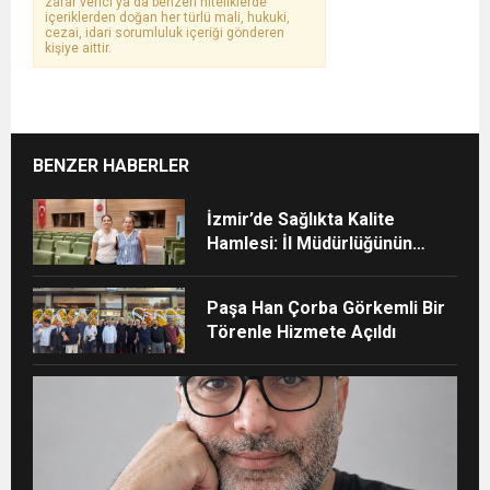
zarar verici ya da benzeri niteliklerde
içeriklerden doğan her türlü mali, hukuki,
cezai, idari sorumluluk içeriği gönderen
kişiye aittir.
BENZER HABERLER
İzmir’de Sağlıkta Kalite
Hamlesi: İl Müdürlüğünün
Şehir Hastanesi’nde TÜSKA
adımı
Paşa Han Çorba Görkemli Bir
Törenle Hizmete Açıldı