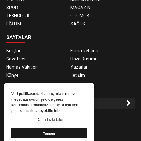
SPOR
MAGAZİN
TEKNOLOJİ
OTOMOBİL
EĞİTİM
SAĞLIK
SAYFALAR
Burçlar
Firma Rehberi
Gazeteler
Hava Durumu
Namaz Vakitleri
Yazarlar
Künye
İletişim
E-BÜLTEN ABONELİĞİ
Veri politikasındaki amaçlarla sınırlı ve
mevzuata uygun şekilde çerez
konumlandırmaktayız. Detaylar için veri
politikamızı inceleyebilirsiniz.
E-Bülten aboneliği ile haberlere daha hızlı erişin.
Daha fazla bilgi
Tamam