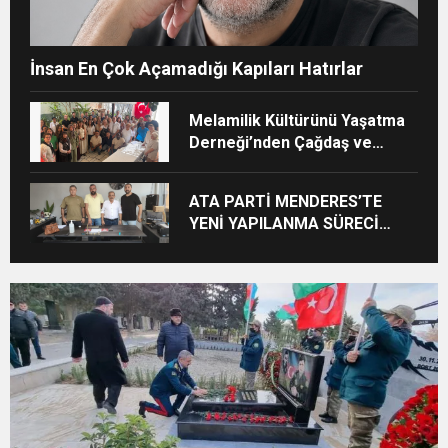
İnsan En Çok Açamadığı Kapıları Hatırlar
Melamilik Kültürünü Yaşatma
Derneği’nden Çağdaş ve
Kurumsal Vizyon: “Ayinesi İştir
Kişinin Lafa Bakılmaz”
ATA PARTİ MENDERES’TE
YENİ YAPILANMA SÜRECİ
BAŞLADI