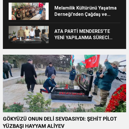
Melamilik Kültürünü Yaşatma
Derneği’nden Çağdaş ve
Kurumsal Vizyon: “Ayinesi İştir
Kişinin Lafa Bakılmaz”
ATA PARTİ MENDERES’TE
YENİ YAPILANMA SÜRECİ
BAŞLADI
GÖKYÜZÜ ONUN DELİ SEVDASIYDI: ŞEHİT PİLOT
YÜZBAŞI HAYYAM ALİYEV