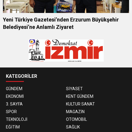
Yeni Türkiye Gazetesi’nden Erzurum Büyükşehir
Belediyesi’ne Anlamlı Ziyaret
KATEGORİLER
GÜNDEM
SİYASET
EKONOMİ
KENT GÜNDEM
3. SAYFA
KULTUR SANAT
SPOR
MAGAZİN
TEKNOLOJİ
OTOMOBİL
EĞİTİM
SAĞLIK