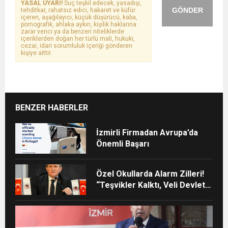
YASAL UYARI!
Suç teşkil edecek, yasadışı,
GÖNDER
tehditkar, rahatsız edici, hakaret ve küfür
içeren, aşağılayıcı, küçük düşürücü, kaba,
pornografik, ahlaka aykırı, kişilik haklarına
zarar verici ya da benzeri niteliklerde
içeriklerden doğan her türlü mali, hukuki,
cezai, idari sorumluluk içeriği gönderen
kişiye aittir.
BENZER HABERLER
İzmirli Firmadan Avrupa’da
Önemli Başarı
Özel Okullarda Alarm Zilleri!
“Teşvikler Kalktı, Veli Devlet
Okuluna Yöneldi”