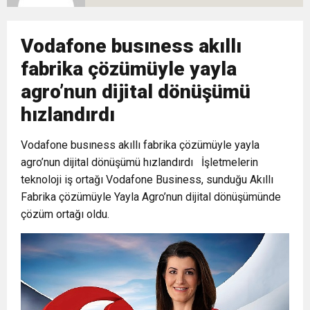
10:02
Gelecek Partisi İzmir Teşkilatı Ankara’da Güç
Halkla Kucaklaşmak”
Kulübü’ne Destek Ziyareti
Vodafone busıness akıllı
9:33
CHP’li 3 Genç Tutuklandı: Siyasi Saldırının
Gösterisi Yaptı
fabrika çözümüyle yayla
agro’nun dijital dönüşümü
8:35
Anneler Günü’nde TAMEV ile İyilik ve Dayanışma
Hedefinde Mehmet Türkmen mi Var?
hızlandırdı
14:11
Buca’da Ruhsatı Tartışmalı İnşaat Meclis
Buluşması
Vodafone busıness akıllı fabrika çözümüyle yayla
agro’nun dijital dönüşümü hızlandırdı İşletmelerin
18:28
teknoloji iş ortağı Vodafone Business, sunduğu Akıllı
Eğitim Camiasının Yakından Tanıdığı İsim:
Gündeminde: “Cumhurbaşkanı Kararnamesi
Fabrika çözümüyle Yayla Agro’nun dijital dönüşümünde
çözüm ortağı oldu.
Abdulrezak Kaldan Torbalı Yolunda
Bile Çiğnendi”