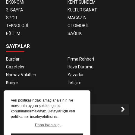
EKONOMİ
KENT GÜNDEM
3. SAYFA
KULTUR SANAT
SPOR
MAGAZİN
TEKNOLOJİ
OTOMOBİL
EĞİTİM
SAĞLIK
SAYFALAR
Burçlar
Firma Rehberi
Gazeteler
Hava Durumu
Namaz Vakitleri
Yazarlar
Künye
İletişim
E-BÜLTEN ABONELİĞİ
Veri politikasındaki amaçlarla sınırlı ve
mevzuata uygun şekilde çerez
konumlandırmaktayız. Detaylar için veri
politikamızı inceleyebilirsiniz.
E-Bülten aboneliği ile haberlere daha hızlı erişin.
Daha fazla bilgi