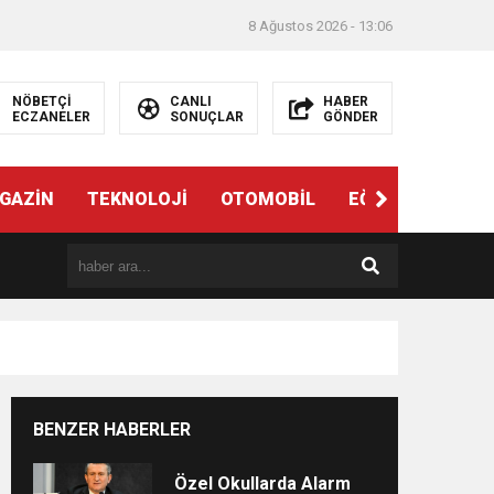
8 Ağustos 2026 - 13:06
NÖBETÇİ
CANLI
HABER
ECZANELER
SONUÇLAR
GÖNDER
ndi”
GAZİN
TEKNOLOJİ
OTOMOBİL
EĞİTİM
SAĞL
BENZER HABERLER
e
Özel Okullarda Alarm