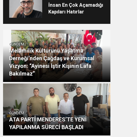
İnsan En Çok Açamadığı
Kapıları Hatırlar
GÜNDEM
Melamilik Kültürünü Yaşatma
Derneği’nden Çağdaş ve Kurumsal
Vizyon: “Ayinesi İştir Kişinin Lafa
Bakılmaz”
GÜNDEM
ATA PARTİ MENDERES’TE YENİ
YAPILANMA SÜRECİ BAŞLADI