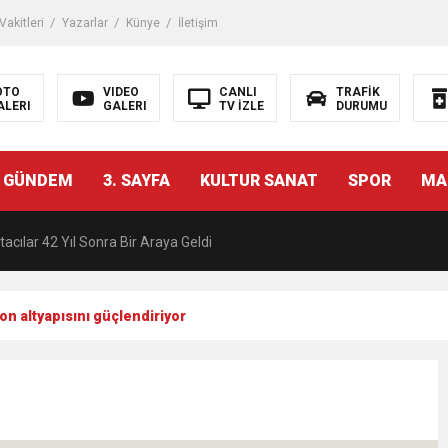
akitleri
Yazarlar
Künye
İletişim
OTO
VIDEO
CANLI
TRAFİK
ALERI
GALERI
TV İZLE
DURUMU
malı İnşaat Meclis Gündeminde: “Cumhurbaşkanı Kararnamesi Bile Çiğne
 GÜNDEM
3. SAYFA
KULTUR SANAT
SPOR
MA
ndan Tanıdığı İsim: Abdulrezak Kaldan Torbalı Yolunda
acılar 42 Yıl Sonra Bir Araya Geldi
Ç ZİHİNLER BİLİM, SANAT VE TEKNOLOJİYLE BULUŞTU
n altyapısını güçlendiriyor
una, 29 ülkeden 2606 sporcu katılacak
akanı Dr. Mehmet Muharrem Kasapoğlu’ndan Çiğli Maltepespor Kulübü’n