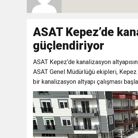
10:51
Yeni İl Başkanı “Çakır” 
Destek Ziyareti
10:02
ASAT Kepez’de kana
Gelecek Partisi İzmir Te
güçlendiriyor
9:33
CHP’li 3 Genç Tutuklandı
ASAT Kepez’de kanalizasyon altyapısın
8:35
Anneler Günü’nde TAMEV i
ASAT Genel Müdürlüğü ekipleri, Kepez 
bir kanalizasyon altyapı çalışması başlat
14:11
Buca’da Ruhsatı Tartış
18:28
Eğitim Camiasının Yakı