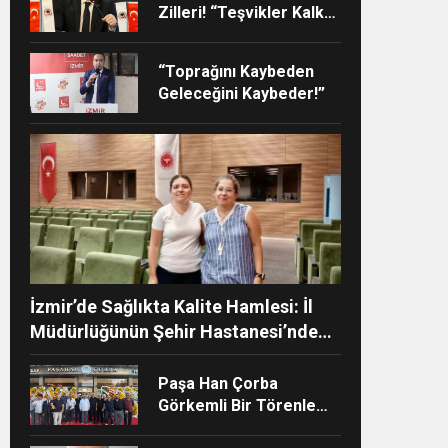
Zilleri! “Teşvikler Kalktı,
Veli Devlet Okuluna
Yöneldi”
“Toprağını Kaybeden
Geleceğini Kaybeder!”
ndi”
İzmir’de Sağlıkta Kalite Hamlesi: İl
Müdürlüğünün Şehir Hastanesi’nde
TÜSKA adımı
Paşa Han Çorba
Görkemli Bir Törenle
Hizmete Açıldı