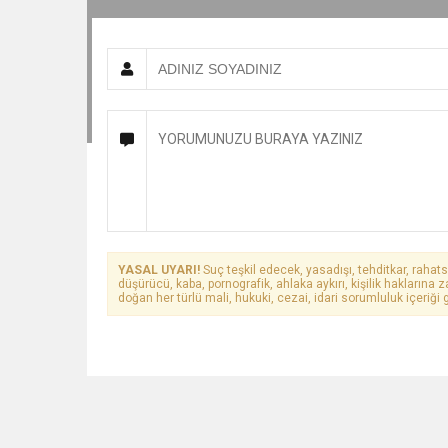
YASAL UYARI!
Suç teşkil edecek, yasadışı, tehditkar, rahats
düşürücü, kaba, pornografik, ahlaka aykırı, kişilik haklarına z
doğan her türlü mali, hukuki, cezai, idari sorumluluk içeriği g