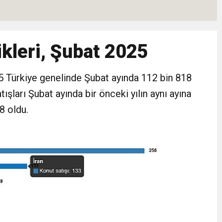
Hızlı Başladı: Hedef, Halkla Kucaklaşmak”
ikleri, Şubat 2025
şkilatı Ankara’da Güç Gösterisi Yaptı
5 Türkiye genelinde Şubat ayında 112 bin 818
: Siyasi Saldırının Hedefinde Mehmet Türkmen mi Var?
ışları Şubat ayında bir önceki yılın aynı ayına
le İyilik ve Dayanışma Buluşması
8 oldu.
malı İnşaat Meclis Gündeminde: “Cumhurbaşkanı Kararnamesi Bile Çiğne
ndan Tanıdığı İsim: Abdulrezak Kaldan Torbalı Yolunda