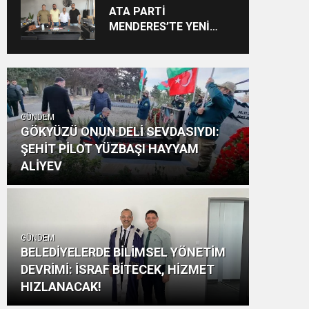
Vizyon: “Ayinesi İştir
ATA PARTİ
Kişinin Lafa Bakılmaz”
MENDERES’TE YENİ
YAPILANMA SÜRECİ
BAŞLADI
GÜNDEM
GÖKYÜZÜ ONUN DELİ SEVDASIYDI:
ŞEHİT PİLOT YÜZBAŞI HAYYAM
ALİYEV
GÜNDEM
BELEDİYELERDE BİLİMSEL YÖNETİM
DEVRİMİ: İSRAF BİTECEK, HİZMET
HIZLANACAK!