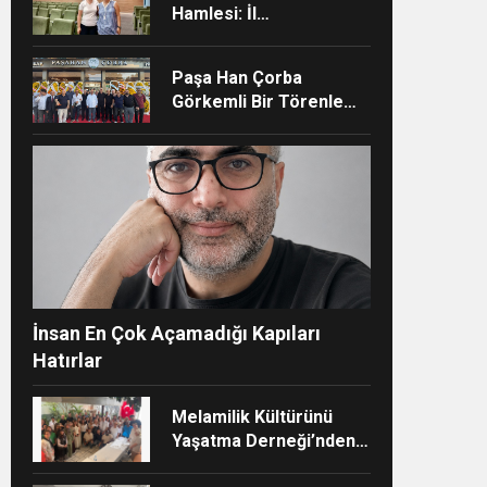
Hamlesi: İl
Müdürlüğünün Şehir
Hastanesi’nde TÜSKA
Paşa Han Çorba
adımı
Görkemli Bir Törenle
Hizmete Açıldı
ndi”
İnsan En Çok Açamadığı Kapıları
Hatırlar
Melamilik Kültürünü
Yaşatma Derneği’nden
Çağdaş ve Kurumsal