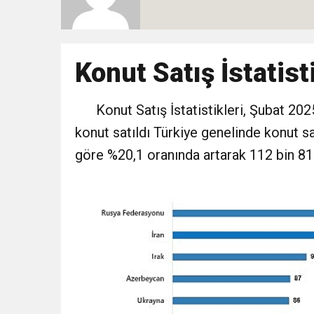
10:51
Yeni İl Başkanı “Çakır” 
Destek Ziyareti
10:02
Konut Satış İstatist
Gelecek Partisi İzmir Te
9:33
Konut Satış İstatistikleri, Şubat 202
CHP’li 3 Genç Tutuklandı
konut satıldı Türkiye genelinde konut sat
8:35
Anneler Günü’nde TAMEV i
göre %20,1 oranında artarak 112 bin 81
14:11
Buca’da Ruhsatı Tartış
18:28
Eğitim Camiasının Yakı