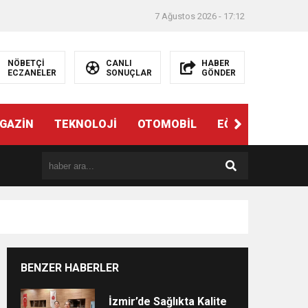
7 Ağustos 2026 - 17:12
NÖBETÇİ
CANLI
HABER
ECZANELER
SONUÇLAR
GÖNDER
ndi”
GAZİN
TEKNOLOJİ
OTOMOBİL
EĞİTİM
SAĞL
BENZER HABERLER
e
İzmir’de Sağlıkta Kalite