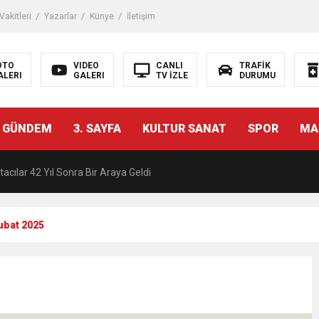
akitleri
Yazarlar
Künye
İletişim
OTO
VIDEO
CANLI
TRAFİK
ALERI
GALERI
TV İZLE
DURUMU
malı İnşaat Meclis Gündeminde: “Cumhurbaşkanı Kararnamesi Bile Çiğne
 GÜNDEM
3. SAYFA
KULTUR SANAT
SPOR
MA
ndan Tanıdığı İsim: Abdulrezak Kaldan Torbalı Yolunda
acılar 42 Yıl Sonra Bir Araya Geldi
Ç ZİHİNLER BİLİM, SANAT VE TEKNOLOJİYLE BULUŞTU
Şubat 2025
una, 29 ülkeden 2606 sporcu katılacak
akanı Dr. Mehmet Muharrem Kasapoğlu’ndan Çiğli Maltepespor Kulübü’n