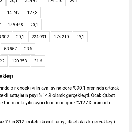
02
20,1
224 991
174 210
29,1
14 742
127,3
7
159 468
20,1
3 902
20,1
224 991
174 210
29,1
53 857
23,6
422
120 353
31,6
ekleşti
yında bir önceki yılın aynı ayına göre %90,1 oranında artarak
tekli satışların payı %14,9 olarak gerçekleşti. Ocak-Şubat
se bir önceki yılın aynı dönemine göre %127,3 oranında
 bin 812 ipotekli konut satışı, ilk el olarak gerçekleşti.