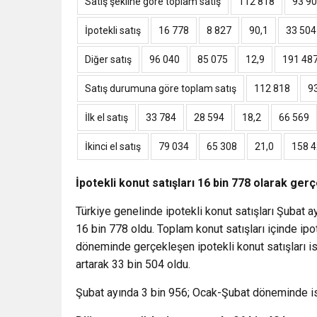
Satış şekline göre toplam satış
112 818
93 9
İpotekli satış
16 778
8 827
90,1
33 504
Diğer satış
96 040
85 075
12,9
191 48
Satış durumuna göre toplam satış
112 818
9
İlk el satış
33 784
28 594
18,2
66 569
İkinci el satış
79 034
65 308
21,0
158 
İpotekli konut satışları 16 bin 778 olarak gerç
Türkiye genelinde ipotekli konut satışları Şubat a
16 bin 778 oldu. Toplam konut satışları içinde ipo
döneminde gerçekleşen ipotekli konut satışları i
artarak 33 bin 504 oldu.
Şubat ayında 3 bin 956; Ocak-Şubat döneminde ise 7