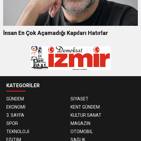
İnsan En Çok Açamadığı Kapıları Hatırlar
KATEGORİLER
GÜNDEM
SİYASET
EKONOMİ
KENT GÜNDEM
3. SAYFA
KULTUR SANAT
SPOR
MAGAZİN
TEKNOLOJİ
OTOMOBİL
EĞİTİM
SAĞLIK