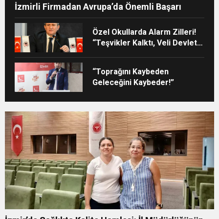
İzmirli Firmadan Avrupa’da Önemli Başarı
Özel Okullarda Alarm Zilleri!
“Teşvikler Kalktı, Veli Devlet
Okuluna Yöneldi”
“Toprağını Kaybeden
Geleceğini Kaybeder!”