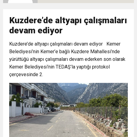
10:02
Gelecek Partisi İzmir Teşkilatı Ankara’da Güç
Halkla Kucaklaşmak”
Kulübü’ne Destek Ziyareti
Kuzdere’de altyapı çalışmaları
9:33
CHP’li 3 Genç Tutuklandı: Siyasi Saldırının
Gösterisi Yaptı
devam ediyor
8:35
Kuzdere’de altyapı çalışmaları devam ediyor Kemer
Anneler Günü’nde TAMEV ile İyilik ve Dayanışma
Hedefinde Mehmet Türkmen mi Var?
Belediyesi’nin Kemer’e bağlı Kuzdere Mahallesi’nde
yürüttüğü altyapı çalışmaları devam ederken son olarak
14:11
Buca’da Ruhsatı Tartışmalı İnşaat Meclis
Buluşması
Kemer Belediyesi’nin TEDAŞ’la yaptığı protokol
çerçevesinde 2.
18:28
Eğitim Camiasının Yakından Tanıdığı İsim:
Gündeminde: “Cumhurbaşkanı Kararnamesi
Abdulrezak Kaldan Torbalı Yolunda
Bile Çiğnendi”