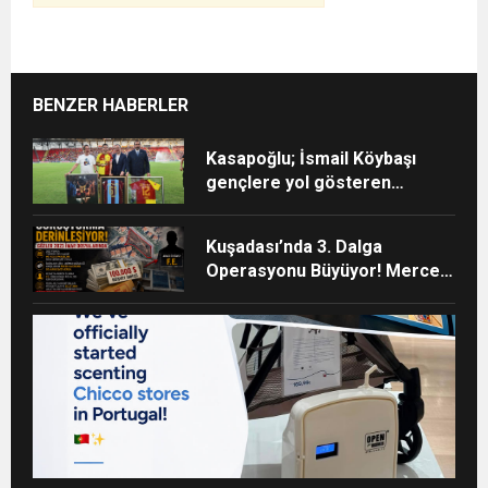
BENZER HABERLER
Kasapoğlu; İsmail Köybaşı
gençlere yol gösteren
gerçek bir kaptan oldu
Kuşadası’nda 3. Dalga
Operasyonu Büyüyor! Mercek
Altındaki Dosya: 2023 İmar
Planları