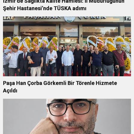
İzmir’de Sağlıkta Kalite Hamlesi: İl Müdürlüğünün
Şehir Hastanesi’nde TÜSKA adımı
Paşa Han Çorba Görkemli Bir Törenle Hizmete
Açıldı