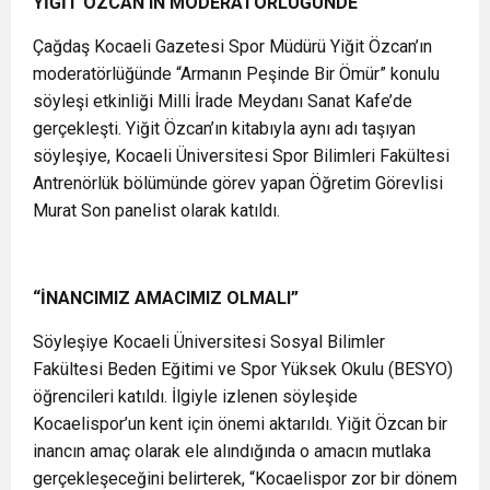
YİĞİT ÖZCAN’IN MODERATÖRLÜĞÜNDE
Çağdaş Kocaeli Gazetesi Spor Müdürü Yiğit Özcan’ın
moderatörlüğünde “Armanın Peşinde Bir Ömür” konulu
söyleşi etkinliği Milli İrade Meydanı Sanat Kafe’de
gerçekleşti. Yiğit Özcan’ın kitabıyla aynı adı taşıyan
söyleşiye, Kocaeli Üniversitesi Spor Bilimleri Fakültesi
Antrenörlük bölümünde görev yapan Öğretim Görevlisi
Murat Son panelist olarak katıldı.
“İNANCIMIZ AMACIMIZ OLMALI”
Söyleşiye Kocaeli Üniversitesi Sosyal Bilimler
Fakültesi Beden Eğitimi ve Spor Yüksek Okulu (BESYO)
öğrencileri katıldı. İlgiyle izlenen söyleşide
Kocaelispor’un kent için önemi aktarıldı. Yiğit Özcan bir
inancın amaç olarak ele alındığında o amacın mutlaka
gerçekleşeceğini belirterek, “Kocaelispor zor bir dönem