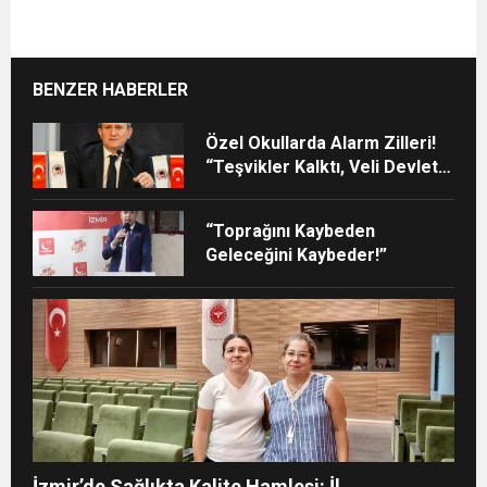
BENZER HABERLER
Özel Okullarda Alarm Zilleri!
“Teşvikler Kalktı, Veli Devlet
Okuluna Yöneldi”
“Toprağını Kaybeden
Geleceğini Kaybeder!”
İzmir’de Sağlıkta Kalite Hamlesi: İl