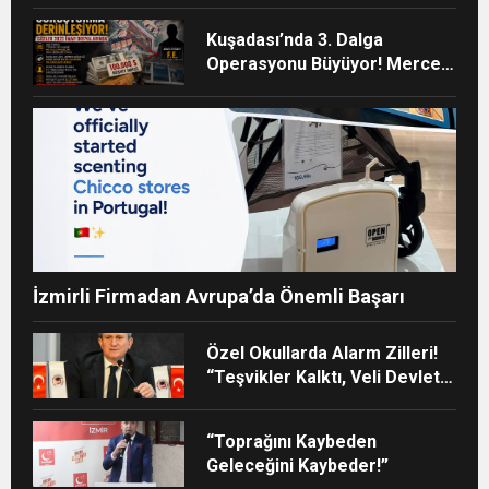
Kuşadası’nda 3. Dalga
Operasyonu Büyüyor! Mercek
Altındaki Dosya: 2023 İmar
Planları
İzmirli Firmadan Avrupa’da Önemli Başarı
Özel Okullarda Alarm Zilleri!
“Teşvikler Kalktı, Veli Devlet
Okuluna Yöneldi”
“Toprağını Kaybeden
Geleceğini Kaybeder!”