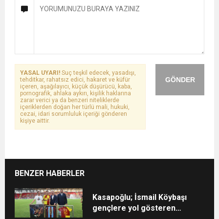
YASAL UYARI!
Suç teşkil edecek, yasadışı,
GÖNDER
tehditkar, rahatsız edici, hakaret ve küfür
içeren, aşağılayıcı, küçük düşürücü, kaba,
pornografik, ahlaka aykırı, kişilik haklarına
zarar verici ya da benzeri niteliklerde
içeriklerden doğan her türlü mali, hukuki,
cezai, idari sorumluluk içeriği gönderen
kişiye aittir.
BENZER HABERLER
Kasapoğlu; İsmail Köybaşı
gençlere yol gösteren
gerçek bir kaptan oldu