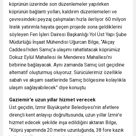
köprünün üzerinde son düzenlemeler yapılırken
köprünün bağlantı yolları, kaldırım düzenlemeleri ve
çevresindeki peyzaj çalışmaları hızla ilerliyor. 60 milyon
liralık yatırımla hayata geçen projede sona geldiklerini
söyleyen Fen İşleri Dairesi Başkanlığı Yol Üst Yapı Şube
Müdürlüğü İnşaat Mühendisi Uğurcan Bilge, “Akçay
Caddesi’nden Sarnıç’a ulaşımı rahatlatacak köprümüz
Dokuz Eylül Mahallesi ile Menderes Mahallesi’ni
birbirine bağlayacak. Aynı zamanda Sarnıç üst geçidine
alternatif oluşturmuş oluyoruz. Sürücülerimiz özellikle
sabah ve akşam saatlerinde Sarnıç bölgesine kolaylıkla
ulaşım sağlayabilecek” diye konuştu.
Gaziemir’e uzun yıllar hizmet verecek
Üst geçidin, İzmir Büyükşehir Belediyesi’nin afetlere
dirençli kent anlayışı doğrultusunda, uzun yıllar İzmir’e
hizmet edecek şekilde inşa edildiğini aktaran Bilge,
“Köprü yapımında 20 metre uzunluğunda, 38 fore kazık