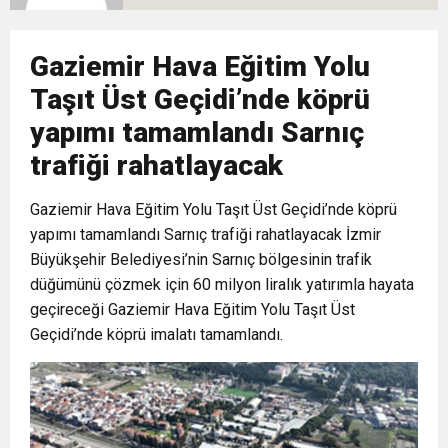
10:02
Gelecek Partisi İzmir Teşkilatı Ankara’da Güç
Halkla Kucaklaşmak”
Kulübü’ne Destek Ziyareti
Gaziemir Hava Eğitim Yolu
9:33
CHP’li 3 Genç Tutuklandı: Siyasi Saldırının
Gösterisi Yaptı
Taşıt Üst Geçidi’nde köprü
yapımı tamamlandı Sarnıç
8:35
Anneler Günü’nde TAMEV ile İyilik ve Dayanışma
Hedefinde Mehmet Türkmen mi Var?
trafiği rahatlayacak
14:11
Buca’da Ruhsatı Tartışmalı İnşaat Meclis
Buluşması
Gaziemir Hava Eğitim Yolu Taşıt Üst Geçidi’nde köprü
yapımı tamamlandı Sarnıç trafiği rahatlayacak İzmir
18:28
Büyükşehir Belediyesi’nin Sarnıç bölgesinin trafik
Eğitim Camiasının Yakından Tanıdığı İsim:
Gündeminde: “Cumhurbaşkanı Kararnamesi
düğümünü çözmek için 60 milyon liralık yatırımla hayata
geçireceği Gaziemir Hava Eğitim Yolu Taşıt Üst
Abdulrezak Kaldan Torbalı Yolunda
Bile Çiğnendi”
Geçidi’nde köprü imalatı tamamlandı.