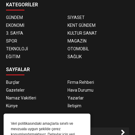
KATEGORİLER
GÜNDEM
SİYASET
EKONOMİ
KENT GÜNDEM
3. SAYFA
KULTUR SANAT
SPOR
MAGAZİN
TEKNOLOJİ
OTOMOBİL
EĞİTİM
SAĞLIK
SAYFALAR
Burçlar
Firma Rehberi
Gazeteler
Hava Durumu
Namaz Vakitleri
Yazarlar
Künye
İletişim
E-BÜLTEN ABONELİĞİ
Veri politikasındaki amaçlarla sınırlı ve
mevzuata uygun şekilde çerez
konumlandırmaktayız. Detaylar için veri