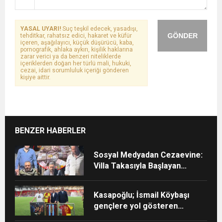
YASAL UYARI!
Suç teşkil edecek, yasadışı,
GÖNDER
tehditkar, rahatsız edici, hakaret ve küfür
içeren, aşağılayıcı, küçük düşürücü, kaba,
pornografik, ahlaka aykırı, kişilik haklarına
zarar verici ya da benzeri niteliklerde
içeriklerden doğan her türlü mali, hukuki,
cezai, idari sorumluluk içeriği gönderen
kişiye aittir.
BENZER HABERLER
Sosyal Medyadan Cezaevine:
Villa Takasıyla Başlayan
Milyonluk Vurgun
Kasapoğlu; İsmail Köybaşı
gençlere yol gösteren
gerçek bir kaptan oldu