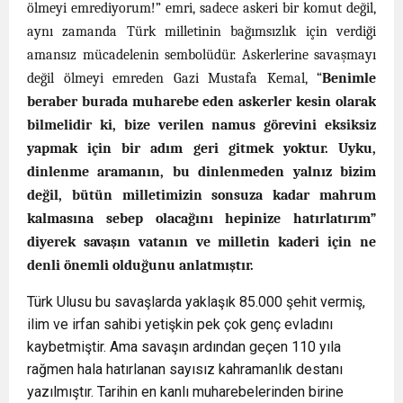
ölmeyi emrediyorum!” emri, sadece askeri bir komut değil,
aynı zamanda Türk milletinin bağımsızlık için verdiği
amansız mücadelenin sembolüdür.
Askerlerine savaşmayı
değil ölmeyi emreden Gazi Mustafa Kemal, “
Benimle
beraber burada muharebe eden askerler kesin olarak
bilmelidir ki, bize verilen namus görevini eksiksiz
yapmak için bir adım geri gitmek yoktur. Uyku,
dinlenme aramanın, bu dinlenmeden yalnız bizim
değil, bütün milletimizin sonsuza kadar mahrum
kalmasına sebep olacağını hepinize hatırlatırım”
diyerek savaşın vatanın ve milletin kaderi için ne
denli önemli olduğunu anlatmıştır.
Türk Ulusu bu savaşlarda yaklaşık 85.000 şehit vermiş,
ilim ve irfan sahibi yetişkin pek çok genç evladını
kaybetmiştir. Ama savaşın ardından geçen 110 yıla
rağmen hala hatırlanan sayısız kahramanlık destanı
yazılmıştır. Tarihin en kanlı muharebelerinden birine