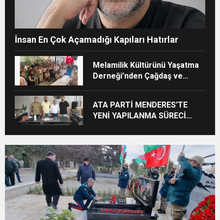
İnsan En Çok Açamadığı Kapıları Hatırlar
Melamilik Kültürünü Yaşatma
Derneği’nden Çağdaş ve
Kurumsal Vizyon: “Ayinesi İştir
Kişinin Lafa Bakılmaz”
ATA PARTİ MENDERES’TE
YENİ YAPILANMA SÜRECİ
BAŞLADI