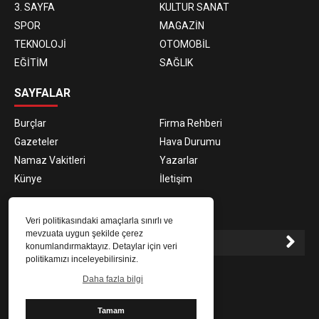
3. SAYFA
KULTUR SANAT
SPOR
MAGAZİN
TEKNOLOJİ
OTOMOBİL
EĞİTİM
SAĞLIK
SAYFALAR
Burçlar
Firma Rehberi
Gazeteler
Hava Durumu
Namaz Vakitleri
Yazarlar
Künye
İletişim
E-BÜLTEN ABONELİĞİ
Veri politikasındaki amaçlarla sınırlı ve
mevzuata uygun şekilde çerez
konumlandırmaktayız. Detaylar için veri
politikamızı inceleyebilirsiniz.
E-Bülten aboneliği ile haberlere daha hızlı erişin.
Daha fazla bilgi
Tamam