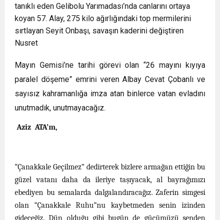
tanıklı eden Gelibolu Yarımadası’nda canlarını ortaya
koyan 57. Alay,
275 kilo ağırlığındaki top mermilerini
sırtlayan Seyit Onbaşı, savaşın kaderini değiştiren
Nusret
Mayın Gemisi’ne tarihi görevi olan “26 mayını kıyıya
paralel döşeme” emrini veren Albay Cevat Çobanlı ve
sayısız kahramanlığa imza atan binlerce vatan evladını
unutmadık, unutmayacağız.
Aziz ATA’m,
“Çanakkale Geçilmez” dedirterek bizlere armağan ettiğin bu
güzel vatanı daha da ileriye taşıyacak, al bayrağımızı
ebediyen bu semalarda dalgalandıracağız. Zaferin simgesi
olan “Çanakkale Ruhu”nu kaybetmeden senin izinden
gideceğiz. Dün olduğu gibi bugün de gücümüzü senden