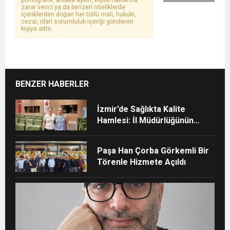
pornografik, ahlaka aykırı, kişilik haklarına
zarar verici ya da benzeri niteliklerde
içeriklerden doğan her türlü mali, hukuki,
cezai, idari sorumluluk içeriği gönderen
kişiye aittir.
BENZER HABERLER
İzmir’de Sağlıkta Kalite
Hamlesi: İl Müdürlüğünün
Şehir Hastanesi’nde TÜSKA
adımı
Paşa Han Çorba Görkemli Bir
Törenle Hizmete Açıldı