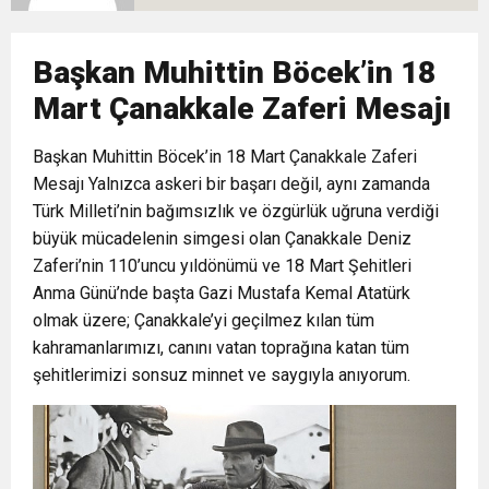
10:02
Gelecek Partisi İzmir Teşkilatı Ankara’da Güç
Halkla Kucaklaşmak”
Kulübü’ne Destek Ziyareti
Başkan Muhittin Böcek’in 18
9:33
CHP’li 3 Genç Tutuklandı: Siyasi Saldırının
Gösterisi Yaptı
Mart Çanakkale Zaferi Mesajı
8:35
Başkan Muhittin Böcek’in 18 Mart Çanakkale Zaferi
Anneler Günü’nde TAMEV ile İyilik ve Dayanışma
Hedefinde Mehmet Türkmen mi Var?
Mesajı Yalnızca askeri bir başarı değil, aynı zamanda
Türk Milleti’nin bağımsızlık ve özgürlük uğruna verdiği
14:11
Buca’da Ruhsatı Tartışmalı İnşaat Meclis
Buluşması
büyük mücadelenin simgesi olan Çanakkale Deniz
Zaferi’nin 110’uncu yıldönümü ve 18 Mart Şehitleri
18:28
Eğitim Camiasının Yakından Tanıdığı İsim:
Gündeminde: “Cumhurbaşkanı Kararnamesi
Anma Günü’nde başta Gazi Mustafa Kemal Atatürk
olmak üzere; Çanakkale’yi geçilmez kılan tüm
kahramanlarımızı, canını vatan toprağına katan tüm
Abdulrezak Kaldan Torbalı Yolunda
Bile Çiğnendi”
şehitlerimizi sonsuz minnet ve saygıyla anıyorum.