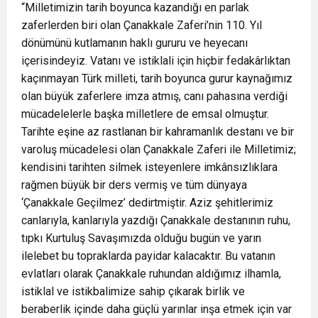
“Milletimizin tarih boyunca kazandığı en parlak
zaferlerden biri olan Çanakkale Zaferi’nin 110. Yıl
dönümünü kutlamanın haklı gururu ve heyecanı
içerisindeyiz. Vatanı ve istiklali için hiçbir fedakârlıktan
kaçınmayan Türk milleti, tarih boyunca gurur kaynağımız
olan büyük zaferlere imza atmış, canı pahasına verdiği
mücadelelerle başka milletlere de emsal olmuştur.
Tarihte eşine az rastlanan bir kahramanlık destanı ve bir
varoluş mücadelesi olan Çanakkale Zaferi ile Milletimiz;
kendisini tarihten silmek isteyenlere imkânsızlıklara
rağmen büyük bir ders vermiş ve tüm dünyaya
‘Çanakkale Geçilmez’ dedirtmiştir. Aziz şehitlerimiz
canlarıyla, kanlarıyla yazdığı Çanakkale destanının ruhu,
tıpkı Kurtuluş Savaşımızda olduğu bugün ve yarın
ilelebet bu topraklarda payidar kalacaktır. Bu vatanın
evlatları olarak Çanakkale ruhundan aldığımız ilhamla,
istiklal ve istikbalimize sahip çıkarak birlik ve
beraberlik içinde daha güçlü yarınlar inşa etmek için var