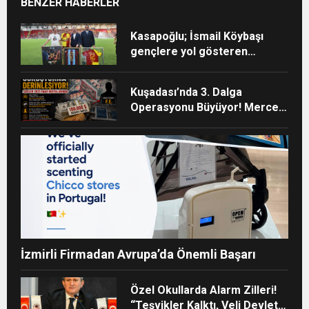
BENZER HABERLER
Kasapoğlu; İsmail Köybaşı
gençlere yol gösteren
gerçek bir kaptan oldu
Kuşadası’nda 3. Dalga
Operasyonu Büyüyor! Mercek
Altındaki Dosya: 2023 İmar
Planları
İzmirli Firmadan Avrupa’da Önemli Başarı
Özel Okullarda Alarm Zilleri!
“Teşvikler Kalktı, Veli Devlet