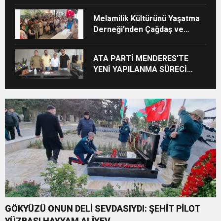
Melamilik Kültürünü Yaşatma
Derneği’nden Çağdaş ve
Kurumsal Vizyon: “Ayinesi İştir
Kişinin Lafa Bakılmaz”
ATA PARTİ MENDERES’TE
YENİ YAPILANMA SÜRECİ
BAŞLADI
GÖKYÜZÜ ONUN DELİ SEVDASIYDI: ŞEHİT PİLOT
YÜZBAŞI HAYYAM ALİYEV