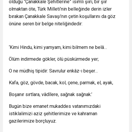
olduğu “Çanakkale Şehitlerine” isimli şiiri, bir şiir
olmaktan öte, Türk Milleti’nin belleğinde derin izler
bırakan Çanakkale Savaşı’nın çetin koşullarını da göz
önüne seren bir belge niteliğindedir:
‘Kimi Hindu, kimi yamyam, kimi bilmem ne belâ…
Ölüm indirmede gökler, ölü püskürmede yer;
O ne müdhiş tipidir: Savrulur enkâz-ı beşer…
Kafa, göz, gövde, bacak, kol, çene, parmak, el, ayak,
Boşanır sırtlara, vâdîlere, sağnak sağnak.’
Bugün bize emanet mukaddes vatanımızdaki
istiklalimizi aziz şehitlerimize ve kahraman
gazilerimize borçluyuz.