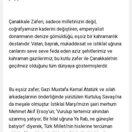
Çanakkale Zaferi, sadece milletinizin değil,
coğrafyamızın kaderini değiştiren, emperyalist
donanmanın denize gömüldüğü, eşsiz bir kahramanlık
destanıdır. Vatan, bayrak, mukaddesat ve istiklal uğruna
canlarını seve seve feda eden aziz şehitlerimiz ve
kahraman gazilerimiz; bu kutlu zafer ile Çanakkale’nin
geçilmez olduğunu tüm dünyaya göstermişlerdir.
Bu eşsiz zafer; Gazi Mustafa Kemal Atatürk ve silah
arkadaşlarının önderliğinde yürütülen Kurtuluş Savaşı’na
da meşale olmuştur. İstiklal Marşı’mızın şairi merhum
Mehmet Akif Ersoy’un; ‘Vurulup tertemiz alnından
uzanmış yatıyor; Bir hilal uğruna Ya Rab, ne güneşler
batıyor!’ diyerek, Türk Milleti’nin hislerine tercüman