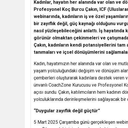
Kadınlar, hayatın her alanında var olan ve 
Profesyonel Koç Burcu Çakın, ICF (Uluslara
webinarında, kadınların iş ve özel yaşamların
bir zayıflık değil, güç kaynağı olduğunu vurgu
nasıl yüzleşebileceğini anlattı. İş hayatınd
görünür olmaktan çekinmeleri ve çatışmada
Çakın, kadınların kendi potansiyellerini tam 
tanımaları ve içsel dönüşümlerini sağlamaları
Kadın, hayatımızın her alanında var olan ve mutla
yaşam yolculuğundaki değişim ve dönüşüm alanla
çemberleri oluşturarak kadınlara destek veren
ünvanlı CoachZone Kurucusu ve Profesyonel Koç B
açısı sundu. Çakın, katılımcıların hem kadının 
yolculuklarında derinleşmelerini sağlayacak bir 
“Duygular zayıflık değil güçtür”
5 Mart 2025 Çarşamba günü gerçekleşen webinar