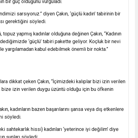
nın bir güç olduğunu vurguladı.
imizi sarsıyoruz.” diyen Çakın, ‘güçlü kadın’ tabirinin bir
sı gerektiğini söyledi.
lü, topuz yapmış kadınlar olduğuna değinen Çakın, “Kadının
dediğimizde ‘güçlü’ tabiri pakette geliyor. Koçluk bir nevi
e yargılamadan kabul edebilmek önemli bir nokta.”
lara dikkat çeken Çakın, “İçimizdeki kalıplar bizi izin verilen
 bize izin verilen duygu üzüntü olduğu için bu öfkenin
akın, kadınların bazen başarılarını şansa veya dış etkenlere
ni söyledi.
ahtekarlık hissi) kadınları ‘yeterince iyi değilim’ diye
ın şunları söyledi: