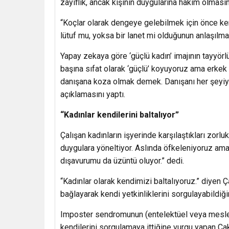
zayıflık, ancak kişinin duygularına hakim olması
“Koçlar olarak dengeye gelebilmek için önce kend
lütuf mu, yoksa bir lanet mi olduğunun anlaşılma
Yapay zekaya göre ‘güçlü kadın’ imajının tayyör
başına sıfat olarak ‘güçlü’ koyuyoruz ama erkek 
danışana koza olmak demek. Danışanı her şeyiyl
açıklamasını yaptı.
“Kadınlar kendilerini baltalıyor”
Çalışan kadınların işyerinde karşılaştıkları zorluk
duygulara yöneltiyor. Aslında öfkeleniyoruz ama
dışavurumu da üzüntü oluyor.” dedi.
“Kadınlar olarak kendimizi baltalıyoruz.” diyen Ç
bağlayarak kendi yetkinliklerini sorgulayabildiği
Imposter sendromunun (entelektüel veya mesleki s
kendilerini sorgulamaya ittiğine vurgu yapan Çak