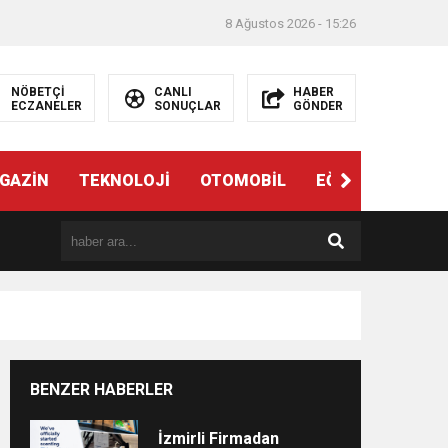
8 Ağustos 2026 - 15:26
NÖBETÇİ
CANLI
HABER
ECZANELER
SONUÇLAR
GÖNDER
ndi”
GAZİN
TEKNOLOJİ
OTOMOBİL
EĞİTİM
SAĞL
BENZER HABERLER
e
İzmirli Firmadan