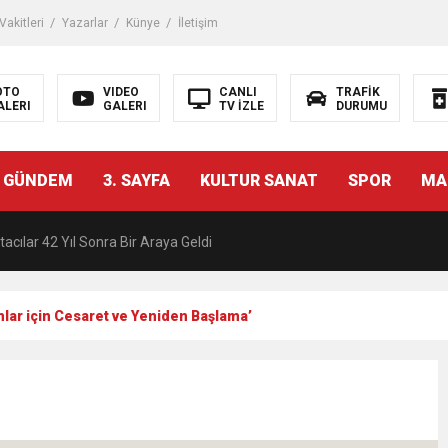
akitleri
Yazarlar
Künye
İletişim
OTO
VIDEO
CANLI
TRAFİK
ALERI
GALERI
TV İZLE
DURUMU
malı İnşaat Meclis Gündeminde: “Cumhurbaşkanı Kararnamesi Bile Çiğne
 GÜNDEM
3. SAYFA
KULTUR SANAT
SPOR
MA
ndan Tanıdığı İsim: Abdulrezak Kaldan Torbalı Yolunda
acılar 42 Yıl Sonra Bir Araya Geldi
Ç ZİHİNLER BİLİM, SANAT VE TEKNOLOJİYLE BULUŞTU
nlar için Cesaret ve Yeniden Başlama’
una, 29 ülkeden 2606 sporcu katılacak
akanı Dr. Mehmet Muharrem Kasapoğlu’ndan Çiğli Maltepespor Kulübü’n