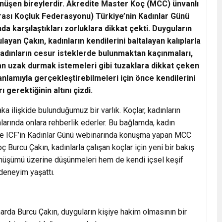
dönüşen bireylerdir. Akredite Master Koç (MCC) ünvanlı
rası Koçluk Federasyonu) Türkiye’nin Kadınlar Günü
da karşılaştıkları zorluklara dikkat çekti. Duyguların
layan Çakın, kadınların kendilerini baltalayan kalıplarla
a kadınların cesur isteklerde bulunmaktan kaçınmaları,
n uzak durmak istemeleri gibi tuzaklara dikkat çeken
anlamıyla gerçekleştirebilmeleri için önce kendilerini
 gerektiğinin altını çizdi.
ka ilişkide bulunduğumuz bir varlık. Koçlar, kadınların
rında onlara rehberlik ederler. Bu bağlamda, kadın
 ve ICF’in Kadınlar Günü webinarında konuşma yapan MCC
urcu Çakın, kadınlarla çalışan koçlar için yeni bir bakış
dönüşümü üzerine düşünmeleri hem de kendi içsel keşif
deneyim yaşattı.
da Burcu Çakın, duyguların kişiye hakim olmasının bir