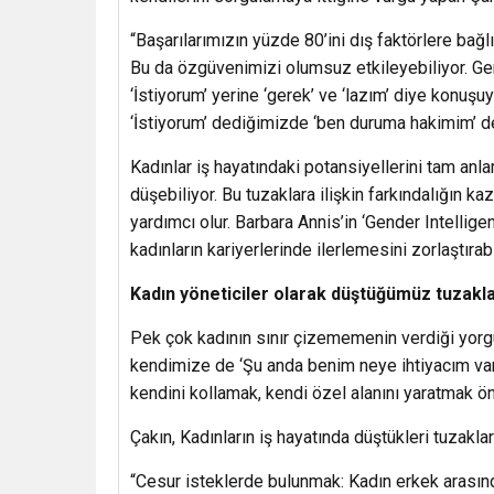
“Başarılarımızın yüzde 80’ini dış faktörlere bağl
Bu da özgüvenimizi olumsuz etkileyebiliyor. Geri
‘İstiyorum’ yerine ‘gerek’ ve ‘lazım’ diye konuşu
‘İstiyorum’ dediğimizde ‘ben duruma hakimim’ 
Kadınlar iş hayatındaki potansiyellerini tam anl
düşebiliyor. Bu tuzaklara ilişkin farkındalığın ka
yardımcı olur. Barbara Annis’in ‘Gender Intellige
kadınların kariyerlerinde ilerlemesini zorlaştırab
Kadın yöneticiler olarak düştüğümüz tuzakl
Pek çok kadının sınır çizememenin verdiği yorg
kendimize de ‘Şu anda benim neye ihtiyacım var?
kendini kollamak, kendi özel alanını yaratmak ön
Çakın, Kadınların iş hayatında düştükleri tuzaklar
“Cesur isteklerde bulunmak: Kadın erkek arasında