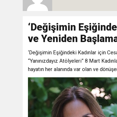
10:51
Yeni İl Başkanı “Çakır” 
Destek Ziyareti
10:02
‘Değişimin Eşiğinde
Gelecek Partisi İzmir Te
ve Yeniden Başlama
9:33
CHP’li 3 Genç Tutuklandı
‘Değişimin Eşiğindeki Kadınlar için Ce
8:35
Anneler Günü’nde TAMEV i
“Yanınızdayız Atölyeleri” 8 Mart Kadınl
hayatın her alanında var olan ve dönüşen
14:11
Buca’da Ruhsatı Tartış
18:28
Eğitim Camiasının Yakı