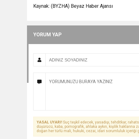
Kaynak: (BYZHA) Beyaz Haber Ajansı
YORUM YAP
YASAL UYARI!
Suç teşkil edecek, yasadışı, tehditkar, rahats
düşürücü, kaba, pornografik, ahlaka aykırı, kişilik haklarına z
doğan her türlü mali, hukuki, cezai, idari sorumluluk içeriği g