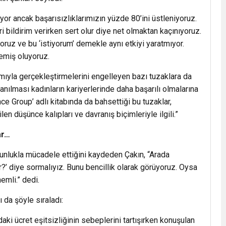
ıyor ancak başarısızlıklarımızın yüzde 80’ini üstleniyoruz.
 bildirim verirken sert olur diye net olmaktan kaçınıyoruz.
yoruz ve bu ‘istiyorum’ demekle aynı etkiyi yaratmıyor.
demiş oluyoruz.
amıyla gerçekleştirmelerini engelleyen bazı tuzaklara da
zanılması kadınların kariyerlerinde daha başarılı olmalarına
nce Group’ adlı kitabında da bahsettiği bu tuzaklar,
ilen düşünce kalıpları ve davranış biçimleriyle ilgili.”
ar…
unlukla mücadele ettiğini kaydeden Çakın, “Arada
’ diye sormalıyız. Bunu bencillik olarak görüyoruz. Oysa
emli.” dedi.
ı da şöyle sıraladı:
ki ücret eşitsizliğinin sebeplerini tartışırken konuşulan