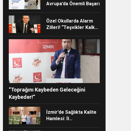
Avrupa’da Önemli Başarı
Özel Okullarda Alarm
Zilleri! “Teşvikler Kalktı,
Veli Devlet Okuluna
Yöneldi”
ndi”
“Toprağını Kaybeden Geleceğini
Kaybeder!”
İzmir’de Sağlıkta Kalite
Hamlesi: İl
Müdürlüğünün Şehir