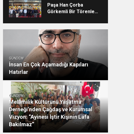
Hastanesi’nde TÜSKA
Paşa Han Çorba
adımı
Görkemli Bir Törenle
Hizmete Açıldı
GÜNDEM
İnsan En Çok Açamadığı Kapıları
Hatırlar
GÜNDEM
Melamilik Kültürünü Yaşatma
Derneği’nden Çağdaş ve Kurumsal
Vizyon: “Ayinesi İştir Kişinin Lafa
Bakılmaz”