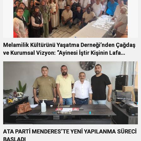
Melamilik Kültürünü Yaşatma Derneği’nden Çağdaş
ve Kurumsal Vizyon: “Ayinesi İştir Kişinin Lafa
Bakılmaz”
ATA PARTİ MENDERES’TE YENİ YAPILANMA SÜRECİ
BAŞLADI