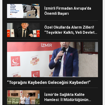
İzmirli Firmadan Avrupa’da
Önemli Başarı
Özel Okullarda Alarm Zilleri!
“Teşvikler Kalktı, Veli Devlet
Okuluna Yöneldi”
“Toprağını Kaybeden Geleceğini Kaybeder!”
İzmir’de Sağlıkta Kalite
Hamlesi: İl Müdürlüğünün
Şehir Hastanesi’nde TÜSKA