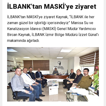
10:02
İLBANK’tan MASKİ’ye ziyaret
Gelecek Partisi İzmir Teşkilatı Ankara’da Güç
Halkla Kucaklaşmak”
Kulübü’ne Destek Ziyareti
İLBANK’tan MASKİ’ye ziyaret Kaynak, “İLBANK ile her
9:33
CHP’li 3 Genç Tutuklandı: Siyasi Saldırının
Gösterisi Yaptı
zaman güzel bir işbirliği içerisindeyiz” Manisa Su ve
Kanalizasyon İdaresi (MASKİ) Genel Müdür Yardımcısı
8:35
Anneler Günü’nde TAMEV ile İyilik ve Dayanışma
Bircan Kaynak, İLBANK İzmir Bölge Müdürü İzzet Günal’ı
Hedefinde Mehmet Türkmen mi Var?
makamında ağırladı.
14:11
Buca’da Ruhsatı Tartışmalı İnşaat Meclis
Buluşması
18:28
Eğitim Camiasının Yakından Tanıdığı İsim:
Gündeminde: “Cumhurbaşkanı Kararnamesi
Abdulrezak Kaldan Torbalı Yolunda
Bile Çiğnendi”