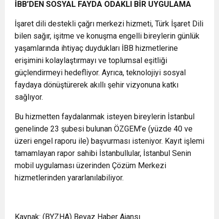
İBB’DEN SOSYAL FAYDA ODAKLI BİR UYGULAMA
İşaret dili destekli çağrı merkezi hizmeti, Türk İşaret Dili
bilen sağır, işitme ve konuşma engelli bireylerin günlük
yaşamlarında ihtiyaç duydukları İBB hizmetlerine
erişimini kolaylaştırmayı ve toplumsal eşitliği
güçlendirmeyi hedefliyor. Ayrıca, teknolojiyi sosyal
faydaya dönüştürerek akıllı şehir vizyonuna katkı
sağlıyor.
Bu hizmetten faydalanmak isteyen bireylerin İstanbul
genelinde 23 şubesi bulunan ÖZGEM’e (yüzde 40 ve
üzeri engel raporu ile) başvurması isteniyor. Kayıt işlemi
tamamlayan rapor sahibi İstanbullular, İstanbul Senin
mobil uygulaması üzerinden Çözüm Merkezi
hizmetlerinden yararlanılabiliyor.
Kaynak: (BYZHA) Beyaz Haber Ajansı