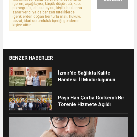
içeren, aşağılayıcı, küçük düşürücü, kaba,
pornografik, ahlaka aykırı, kişilik haklarına
zarar verici ya da benzeri niteliklerde
içeriklerden doğan her türlü mali, hukuki,
cezai, idari sorumluluk içeriği gönderen
kişiye aittir.
BENZER HABERLER
İzmir’de Sağlıkta Kalite
Hamlesi: İl Müdürlüğünün
Şehir Hastanesi’nde TÜSKA
adımı
Paşa Han Çorba Görkemli Bir
Törenle Hizmete Açıldı