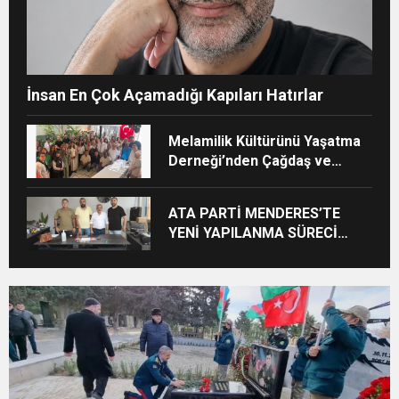
İnsan En Çok Açamadığı Kapıları Hatırlar
Melamilik Kültürünü Yaşatma
Derneği’nden Çağdaş ve
Kurumsal Vizyon: “Ayinesi İştir
Kişinin Lafa Bakılmaz”
ATA PARTİ MENDERES’TE
YENİ YAPILANMA SÜRECİ
BAŞLADI