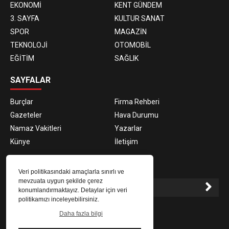
EKONOMİ
KENT GÜNDEM
3. SAYFA
KULTUR SANAT
SPOR
MAGAZİN
TEKNOLOJİ
OTOMOBİL
EĞİTİM
SAĞLIK
SAYFALAR
Burçlar
Firma Rehberi
Gazeteler
Hava Durumu
Namaz Vakitleri
Yazarlar
Künye
İletişim
E-BÜLTEN ABONELİĞİ
Veri politikasındaki amaçlarla sınırlı ve
mevzuata uygun şekilde çerez
konumlandırmaktayız. Detaylar için veri
politikamızı inceleyebilirsiniz.
E-Bülten aboneliği ile haberlere daha hızlı erişin.
Daha fazla bilgi