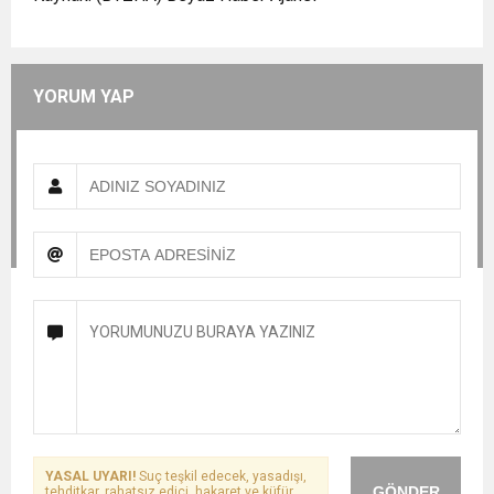
YORUM YAP
YASAL UYARI!
Suç teşkil edecek, yasadışı,
GÖNDER
tehditkar, rahatsız edici, hakaret ve küfür