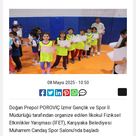
10:02
Gelecek Partisi İzmir Teşkilatı Ankara’da Güç
Halkla Kucaklaşmak”
Kulübü’ne Destek Ziyareti
9:33
CHP’li 3 Genç Tutuklandı: Siyasi Saldırının
Gösterisi Yaptı
8:35
Anneler Günü’nde TAMEV ile İyilik ve Dayanışma
Hedefinde Mehmet Türkmen mi Var?
14:11
Buca’da Ruhsatı Tartışmalı İnşaat Meclis
Buluşması
18:28
Eğitim Camiasının Yakından Tanıdığı İsim:
Gündeminde: “Cumhurbaşkanı Kararnamesi
08 Mayıs 2025 - 10:50
Abdulrezak Kaldan Torbalı Yolunda
Bile Çiğnendi”
Doğan Prepol POROVİÇ İzmir Gençlik ve Spor İl
Müdürlüğü tarafından organize edilen İlkokul Fiziksel
Etkinlikler Yarışması (İFET), Karşıyaka Belediyesi
Muharrem Candaş Spor Salonu’nda başladı.