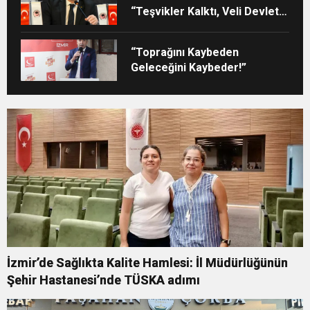
“Teşvikler Kalktı, Veli Devlet
Okuluna Yöneldi”
“Toprağını Kaybeden
Geleceğini Kaybeder!”
İzmir’de Sağlıkta Kalite Hamlesi: İl Müdürlüğünün
Şehir Hastanesi’nde TÜSKA adımı