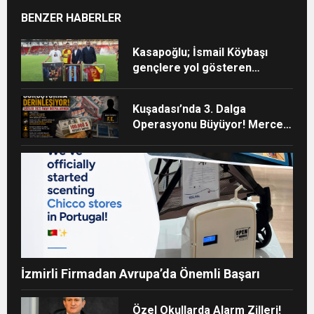
BENZER HABERLER
Kasapoğlu; İsmail Köybaşı
gençlere yol gösteren
gerçek bir kaptan oldu
Kuşadası’nda 3. Dalga
Operasyonu Büyüyor! Mercek
Altındaki Dosya: 2023 İmar
Planları
İzmirli Firmadan Avrupa’da Önemli Başarı
Özel Okullarda Alarm Zilleri!