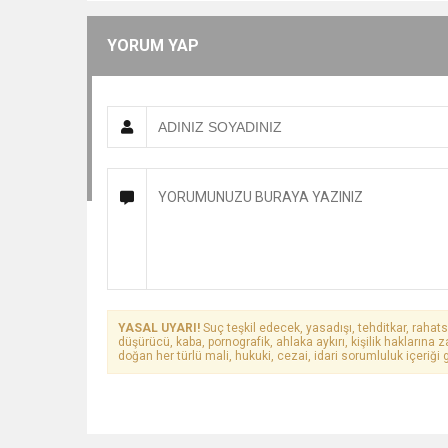
YORUM YAP
YASAL UYARI!
Suç teşkil edecek, yasadışı, tehditkar, rahats
düşürücü, kaba, pornografik, ahlaka aykırı, kişilik haklarına z
doğan her türlü mali, hukuki, cezai, idari sorumluluk içeriği g