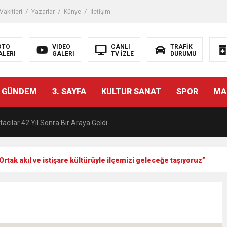
akitleri
Yazarlar
Künye
İletişim
OTO
VIDEO
CANLI
TRAFİK
ALERI
GALERI
TV İZLE
DURUMU
malı İnşaat Meclis Gündeminde: “Cumhurbaşkanı Kararnamesi Bile Çiğne
 GÜNDEM
3. SAYFA
KULTUR SANAT
SPOR
MA
ndan Tanıdığı İsim: Abdulrezak Kaldan Torbalı Yolunda
acılar 42 Yıl Sonra Bir Araya Geldi
Ç ZİHİNLER BİLİM, SANAT VE TEKNOLOJİYLE BULUŞTU
rtak akıl ve istişare kültürüyle ilçemizi geleceğe taşıyoruz”
una, 29 ülkeden 2606 sporcu katılacak
akanı Dr. Mehmet Muharrem Kasapoğlu’ndan Çiğli Maltepespor Kulübü’n