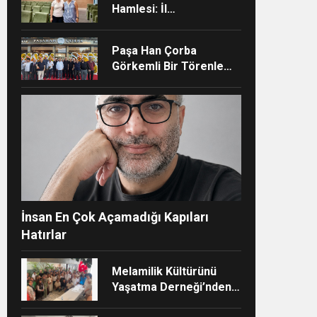
Hamlesi: İl
Müdürlüğünün Şehir
Hastanesi’nde TÜSKA
Paşa Han Çorba
adımı
Görkemli Bir Törenle
Hizmete Açıldı
ndi”
İnsan En Çok Açamadığı Kapıları
Hatırlar
Melamilik Kültürünü
Yaşatma Derneği’nden
Çağdaş ve Kurumsal