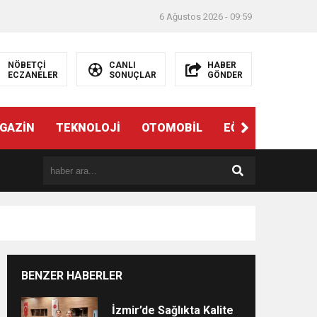
6 Ağustos 2026 - 09:59
NÖBETÇİ
CANLI
HABER
ECZANELER
SONUÇLAR
GÖNDER
ndi”
GAZİN
TEKNOLOJİ
OTOMOBİL
EĞİTİM
SAĞL
BENZER HABERLER
e
İzmir’de Sağlıkta Kalite