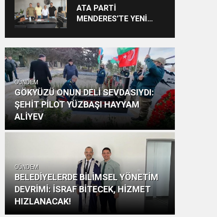
Vizyon: “Ayinesi İştir
ATA PARTİ
Kişinin Lafa Bakılmaz”
MENDERES’TE YENİ
YAPILANMA SÜRECİ
BAŞLADI
GÜNDEM
GÖKYÜZÜ ONUN DELİ SEVDASIYDI:
ŞEHİT PİLOT YÜZBAŞI HAYYAM
ALİYEV
GÜNDEM
BELEDİYELERDE BİLİMSEL YÖNETİM
DEVRİMİ: İSRAF BİTECEK, HİZMET
HIZLANACAK!