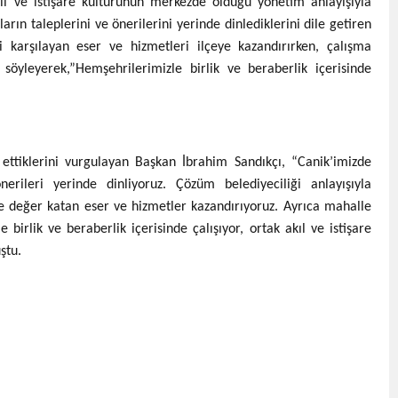
ıl ve istişare kültürünün merkezde olduğu yönetim anlayışıyla
arın taleplerini ve önerilerini yerinde dinlediklerini dile getiren
i karşılayan eser ve hizmetleri ilçeye kazandırırken, çalışma
i söyleyerek,”Hemşehrilerimizle birlik ve beraberlik içerisinde
ettiklerini vurgulayan Başkan İbrahim Sandıkçı, “Canik’imizde
erileri yerinde dinliyoruz. Çözüm belediyeciliği anlayışıyla
ze değer katan eser ve hizmetler kazandırıyoruz. Ayrıca mahalle
irlik ve beraberlik içerisinde çalışıyor, ortak akıl ve istişare
ştu.