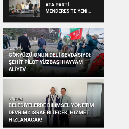
Vizyon: “Ayinesi İştir
ATA PARTİ
Kişinin Lafa Bakılmaz”
MENDERES’TE YENİ
YAPILANMA SÜRECİ
BAŞLADI
GÜNDEM
GÖKYÜZÜ ONUN DELİ SEVDASIYDI:
ŞEHİT PİLOT YÜZBAŞI HAYYAM
ALİYEV
GÜNDEM
BELEDİYELERDE BİLİMSEL YÖNETİM
DEVRİMİ: İSRAF BİTECEK, HİZMET
HIZLANACAK!