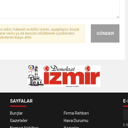
ız edici, hakaret ve küfür içeren, aşağılayıcı, küçük
GÖNDER
arar verici ya da benzeri niteliklerde içeriklerden
önderen kişiye aittir.
SAYFALAR
E
Burçlar
Firma Rehberi
Gazeteler
Hava Durumu
E-B
Namaz Vakitleri
Yazarlar