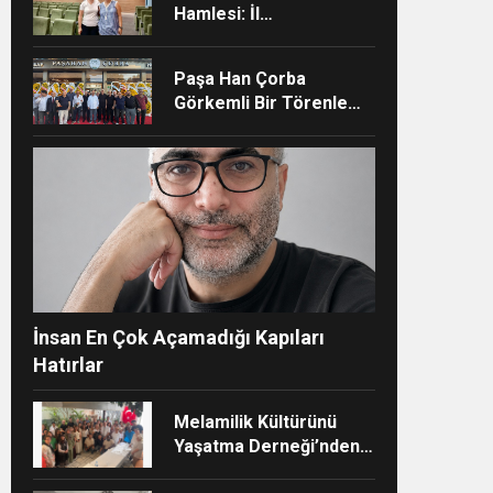
Hamlesi: İl
Müdürlüğünün Şehir
Hastanesi’nde TÜSKA
Paşa Han Çorba
adımı
Görkemli Bir Törenle
Hizmete Açıldı
ndi”
İnsan En Çok Açamadığı Kapıları
Hatırlar
Melamilik Kültürünü
Yaşatma Derneği’nden
Çağdaş ve Kurumsal