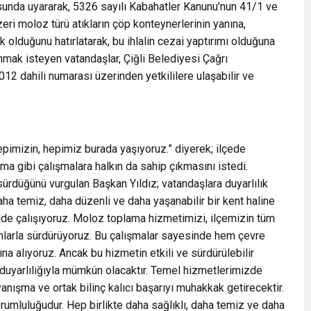
usunda uyararak, 5326 sayılı Kabahatler Kanunu’nun 41/1 ve
ri moloz türü atıkların çöp konteynerlerinin yanına,
k olduğunu hatırlatarak, bu ihlalin cezai yaptırımı olduğuna
mak isteyen vatandaşlar, Çiğli Belediyesi Çağrı
12 dahili numarası üzerinden yetkililere ulaşabilir ve
epimizin, hepimiz burada yaşıyoruz.” diyerek; ilçede
a gibi çalışmalara halkın da sahip çıkmasını istedi.
 sürdüğünü vurgulan Başkan Yıldız; vatandaşlara duyarlılık
aha temiz, daha düzenli ve daha yaşanabilir bir kent haline
kilde çalışıyoruz. Moloz toplama hizmetimizi, ilçemizin tüm
mlarla sürdürüyoruz. Bu çalışmalar sayesinde hem çevre
ına alıyoruz. Ancak bu hizmetin etkili ve sürdürülebilir
 duyarlılığıyla mümkün olacaktır. Temel hizmetlerimizde
yanışma ve ortak bilinç kalıcı başarıyı muhakkak getirecektir.
orumluluğudur. Hep birlikte daha sağlıklı, daha temiz ve daha