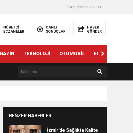
7 Ağustos 2026 - 09:31
NÖBETÇİ
CANLI
HABER
ECZANELER
SONUÇLAR
GÖNDER
ndi”
GAZİN
TEKNOLOJİ
OTOMOBİL
EĞİTİM
SAĞL
BENZER HABERLER
e
İzmir’de Sağlıkta Kalite