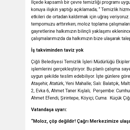
İlçede kapsamlı bir çevre temizliği programı uygu
konuya ilişkin yaptığı açıklamada; “ Temizlik hizm
etkileri de ortadan kaldırmak için uğraş veriyoruz.
tempomuzu arttırırken; moloz toplama çalışmaları
gayretlerine halkımızın bilinçli yaklaşımı ekleni
çalışmalarımızda da halkımızın bize ulaşarak talepte
İş takviminden taviz yok
Çiğli Belediyesi Temizlik İşleri Müdürlüğü Ekipler
işlemlerini gerçekleştiriyor. Bu planlı çalışma say
uygun şekilde teslim edebiliyor. İşte günlere gör
Ataşehir, Atatürk, Yeni Mahalle; Salı: Balatçık, M
2, Evka 6, Ahmet Taner Kışlalı; Perşembe: Cumhu
Ahmet Efendi, Şirintepe, Köyiçi; Cuma: Küçük Çiğ
Vatandaşa uyarı:
“Moloz, çöp değildir! Çağrı Merkezimize ulaşab