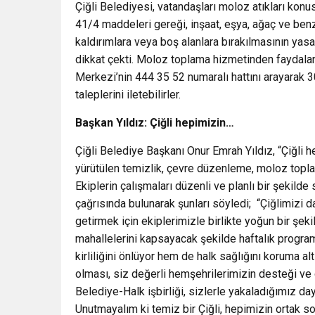
Çiğli Belediyesi, vatandaşları moloz atıkları kon
41/4 maddeleri gereği, inşaat, eşya, ağaç ve benze
kaldırımlara veya boş alanlara bırakılmasının yasa
dikkat çekti. Moloz toplama hizmetinden faydalan
Merkezi’nin 444 35 52 numaralı hattını arayarak 30
taleplerini iletebilirler.
Başkan Yıldız: Çiğli hepimizin…
Çiğli Belediye Başkanı Onur Emrah Yıldız, “Çiğli h
yürütülen temizlik, çevre düzenleme, moloz toplam
Ekiplerin çalışmaları düzenli ve planlı bir şekilde
çağrısında bulunarak şunları söyledi; “Çiğlimizi d
getirmek için ekiplerimizle birlikte yoğun bir şe
mahallelerini kapsayacak şekilde haftalık progra
kirliliğini önlüyor hem de halk sağlığını koruma alt
olması, siz değerli hemşehrilerimizin desteği ve
Belediye-Halk işbirliği, sizlerle yakaladığımız da
Unutmayalım ki temiz bir Çiğli, hepimizin ortak s