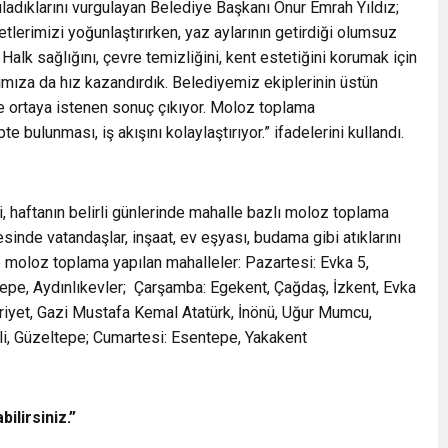
ladıklarını vurgulayan Belediye Başkanı Onur Emrah Yıldız;
etlerimizi yoğunlaştırırken, yaz aylarının getirdiği olumsuz
 Halk sağlığını, çevre temizliğini, kent estetiğini korumak için
mıza da hız kazandırdık. Belediyemiz ekiplerinin üstün
nce ortaya istenen sonuç çıkıyor. Moloz toplama
 bulunması, iş akışını kolaylaştırıyor.” ifadelerini kullandı.
i, haftanın belirli günlerinde mahalle bazlı moloz toplama
esinde vatandaşlar, inşaat, ev eşyası, budama gibi atıklarını
e moloz toplama yapılan mahalleler: Pazartesi: Evka 5,
altepe, Aydınlıkevler; Çarşamba: Egekent, Çağdaş, İzkent, Evka
riyet, Gazi Mustafa Kemal Atatürk, İnönü, Uğur Mumcu,
li, Güzeltepe; Cumartesi: Esentepe, Yakakent
ilirsiniz.”