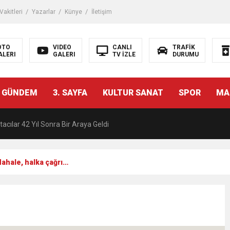
akitleri
Yazarlar
Künye
İletişim
OTO
VIDEO
CANLI
TRAFİK
ALERI
GALERI
TV İZLE
DURUMU
malı İnşaat Meclis Gündeminde: “Cumhurbaşkanı Kararnamesi Bile Çiğne
 GÜNDEM
3. SAYFA
KULTUR SANAT
SPOR
MA
ndan Tanıdığı İsim: Abdulrezak Kaldan Torbalı Yolunda
acılar 42 Yıl Sonra Bir Araya Geldi
Ç ZİHİNLER BİLİM, SANAT VE TEKNOLOJİYLE BULUŞTU
dahale, halka çağrı…
una, 29 ülkeden 2606 sporcu katılacak
akanı Dr. Mehmet Muharrem Kasapoğlu’ndan Çiğli Maltepespor Kulübü’n