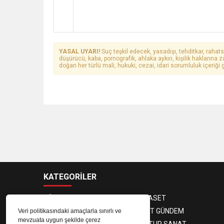
YASAL UYARI!
Suç teşkil edecek, yasadışı, tehditkar, rahats
düşürücü, kaba, pornografik, ahlaka aykırı, kişilik haklarına z
doğan her türlü mali, hukuki, cezai, idari sorumluluk içeriği g
KATEGORİLER
GÜNDEM
SİYASET
EKONOMİ
KENT GÜNDEM
Veri politikasındaki amaçlarla sınırlı ve
mevzuata uygun şekilde çerez
3. SAYFA
KULTUR SANAT