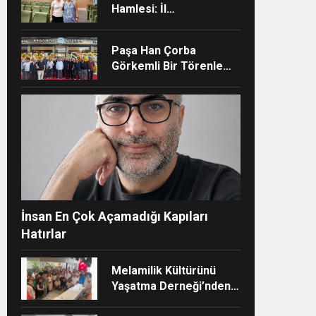
Hamlesi: İl
Müdürlüğünün Şehir
Hastanesi’nde TÜSKA
Paşa Han Çorba
adımı
Görkemli Bir Törenle
Hizmete Açıldı
ndi”
İnsan En Çok Açamadığı Kapıları
Hatırlar
Melamilik Kültürünü
Yaşatma Derneği’nden
Çağdaş ve Kurumsal