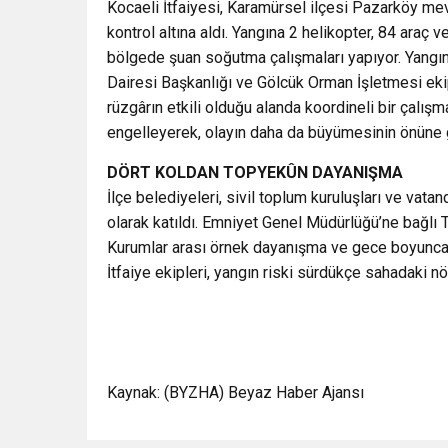
Kocaeli İtfaiyesi, Karamürsel ilçesi Pazarköy me
kontrol altına aldı. Yangına 2 helikopter, 84 araç
bölgede şuan soğutma çalışmaları yapıyor. Yangının
Dairesi Başkanlığı ve Gölcük Orman İşletmesi ekip
rüzgârın etkili olduğu alanda koordineli bir çalışm
engelleyerek, olayın daha da büyümesinin önüne 
DÖRT KOLDAN TOPYEKÛN DAYANIŞMA
İlçe belediyeleri, sivil toplum kuruluşları ve va
olarak katıldı. Emniyet Genel Müdürlüğü’ne bağlı 
Kurumlar arası örnek dayanışma ve gece boyunca s
İtfaiye ekipleri, yangın riski sürdükçe sahadaki n
Kaynak: (BYZHA) Beyaz Haber Ajansı