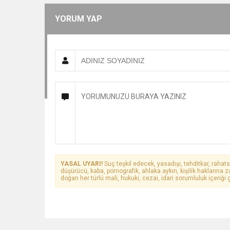
YORUM YAP
YASAL UYARI!
Suç teşkil edecek, yasadışı, tehditkar, rahats
düşürücü, kaba, pornografik, ahlaka aykırı, kişilik haklarına z
doğan her türlü mali, hukuki, cezai, idari sorumluluk içeriği g