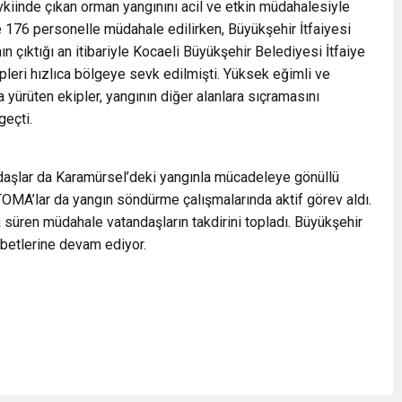
vkiinde çıkan orman yangınını acil ve etkin müdahalesiyle
 ve 176 personelle müdahale edilirken, Büyükşehir İtfaiyesi
 çıktığı an itibariyle Kocaeli Büyükşehir Belediyesi İtfaiye
leri hızlıca bölgeye sevk edilmişti. Yüksek eğimli ve
a yürüten ekipler, yangının diğer alanlara sıçramasını
geçti.
tandaşlar da Karamürsel’deki yangınla mücadeleye gönüllü
TOMA’lar da yangın söndürme çalışmalarında aktif görev aldı.
üren müdahale vatandaşların takdirini topladı. Büyükşehir
öbetlerine devam ediyor.