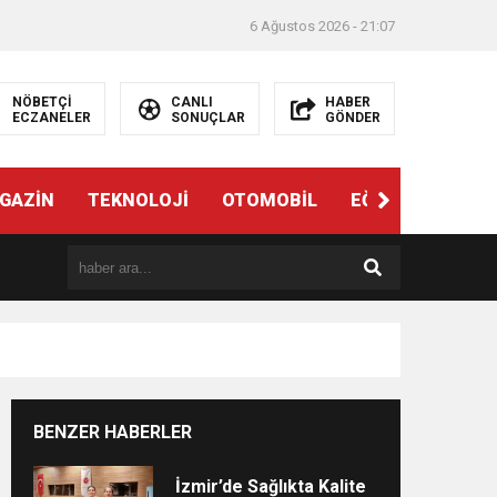
6 Ağustos 2026 - 21:07
NÖBETÇİ
CANLI
HABER
ECZANELER
SONUÇLAR
GÖNDER
ndi”
GAZİN
TEKNOLOJİ
OTOMOBİL
EĞİTİM
SAĞL
BENZER HABERLER
e
İzmir’de Sağlıkta Kalite