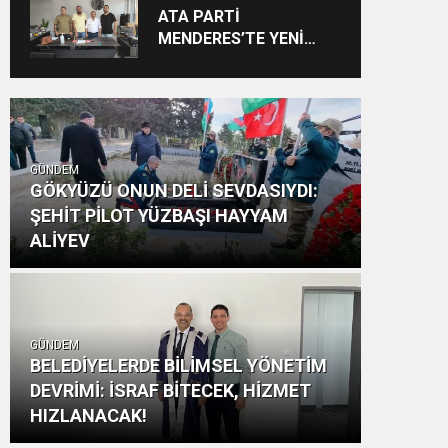
Vizyon: “Ayinesi İştir
ATA PARTİ
Kişinin Lafa Bakılmaz”
MENDERES’TE YENİ
YAPILANMA SÜRECİ
BAŞLADI
GÜNDEM
GÖKYÜZÜ ONUN DELİ SEVDASIYDI:
ŞEHİT PİLOT YÜZBAŞI HAYYAM
ALİYEV
GÜNDEM
BELEDİYELERDE BİLİMSEL YÖNETİM
DEVRİMİ: İSRAF BİTECEK, HİZMET
HIZLANACAK!