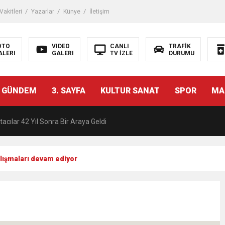
akitleri
Yazarlar
Künye
İletişim
OTO
VIDEO
CANLI
TRAFİK
ALERI
GALERI
TV İZLE
DURUMU
malı İnşaat Meclis Gündeminde: “Cumhurbaşkanı Kararnamesi Bile Çiğne
 GÜNDEM
3. SAYFA
KULTUR SANAT
SPOR
MA
ndan Tanıdığı İsim: Abdulrezak Kaldan Torbalı Yolunda
acılar 42 Yıl Sonra Bir Araya Geldi
Ç ZİHİNLER BİLİM, SANAT VE TEKNOLOJİYLE BULUŞTU
lışmaları devam ediyor
una, 29 ülkeden 2606 sporcu katılacak
akanı Dr. Mehmet Muharrem Kasapoğlu’ndan Çiğli Maltepespor Kulübü’n